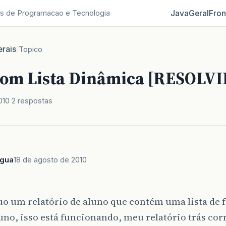
Java
Geral
Fron
s de Programacao e Tecnologia
rais
/
Topico
com Lista Dinâmica [RESOLV
010
2 respostas
agua
18 de agosto de 2010
o um relatório de aluno que contém uma lista de 
uno, isso está funcionando, meu relatório trás co