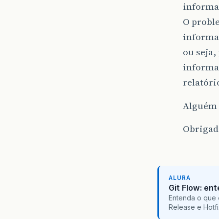
informa
O proble
informaç
ou seja,
informaç
relatóri
Alguém 
Obrigad
ALURA
Git Flow: en
Entenda o que 
Release e Hotf