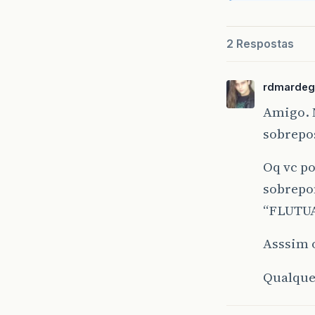
2 Respostas
rdmarde
Amigo. N
sobrepos
Oq vc po
sobrepo
“FLUTUA
Asssim o
Qualquer