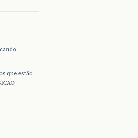
icando
dos que estão
SICAO =