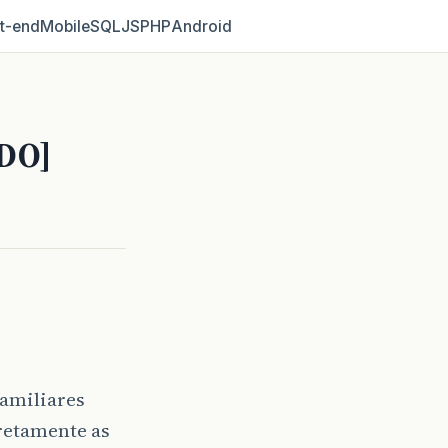
t‑end
Mobile
SQL
JS
PHP
Android
IDO]
familiares
rretamente as