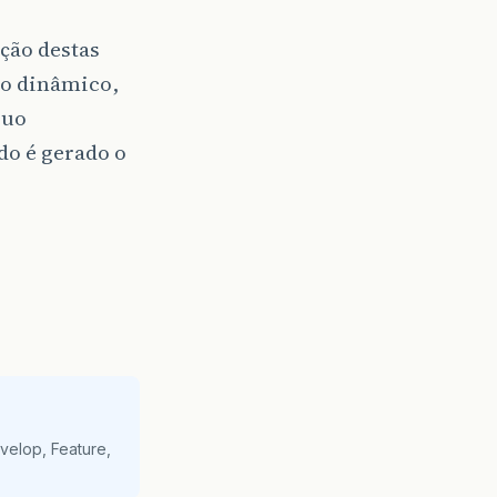
ção destas
lgo dinâmico,
suo
do é gerado o
velop, Feature,