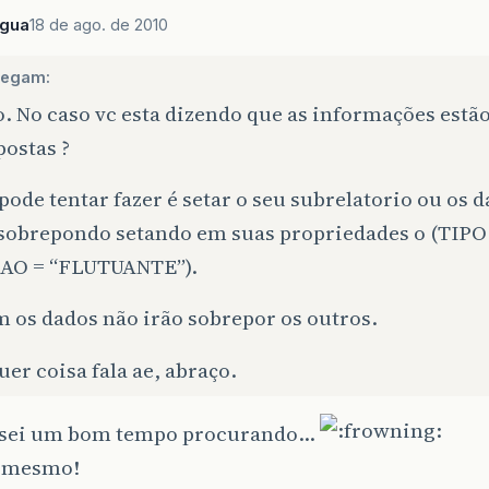
agua
18 de ago. de 2010
degam:
 No caso vc esta dizendo que as informações estão
ostas ?
pode tentar fazer é setar o seu subrelatorio ou os 
 sobrepondo setando em suas propriedades o (TIPO
AO = “FLUTUANTE”).
 os dados não irão sobrepor os outros.
er coisa fala ae, abraço.
ssei um bom tempo procurando…
o mesmo!