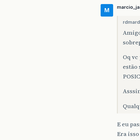
marcio_j
M
rdmar
Amigo.
sobrep
Oq vc 
estão
POSIC
Asssim
Qualqu
E eu pa
Era iss