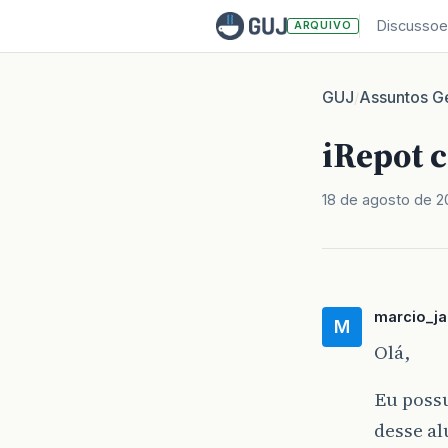
Discussoe
ARQUIVO
GUJ
Assuntos Ge
/
iRepot 
18 de agosto de 2
marcio_j
M
Olá,
Eu possu
desse al