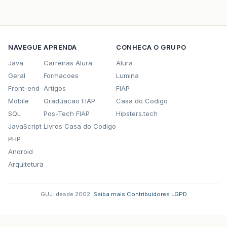
NAVEGUE
APRENDA
CONHECA O GRUPO
Java
Carreiras Alura
Alura
Geral
Formacoes
Lumina
Front-end
Artigos
FIAP
Mobile
Graduacao FIAP
Casa do Codigo
SQL
Pos-Tech FIAP
Hipsters.tech
JavaScript
Livros Casa do Codigo
PHP
Android
Arquitetura
GUJ: desde 2002.
·
Saiba mais
·
Contribuidores
·
LGPD