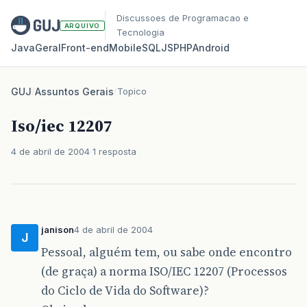
Discussoes de Programacao e
ARQUIVO
Tecnologia
Java
Geral
Front‑end
Mobile
SQL
JS
PHP
Android
GUJ
/
Assuntos Gerais
/
Topico
Iso/iec 12207
4 de abril de 2004
1 resposta
janison
4 de abril de 2004
J
Pessoal, alguém tem, ou sabe onde encontro
(de graça) a norma ISO/IEC 12207 (Processos
do Ciclo de Vida do Software)?