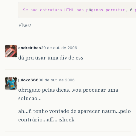
Se
sua
estrutura
HTML
nas
p
á
ginas
permitir
,
é
Flws!
andreiribas
30 de out. de 2006
dá pra usar uma div de css
juloko666
30 de out. de 2006
obrigado pelas dicas…vou procurar uma
solucao…
ah…ñ tenho vontade de aparecer naum…pelo
contrário…aff… :shock: