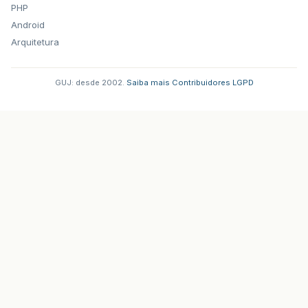
PHP
Android
Arquitetura
GUJ: desde 2002.
·
Saiba mais
·
Contribuidores
·
LGPD