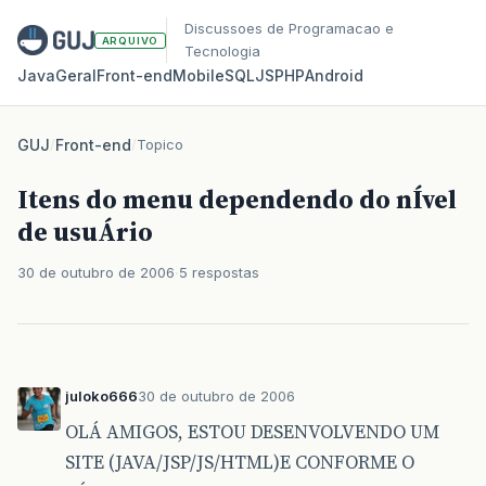
Discussoes de Programacao e
ARQUIVO
Tecnologia
Java
Geral
Front‑end
Mobile
SQL
JS
PHP
Android
GUJ
/
Front-end
/
Topico
Itens do menu dependendo do nÍvel
de usuÁrio
30 de outubro de 2006
5 respostas
juloko666
30 de outubro de 2006
OLÁ AMIGOS, ESTOU DESENVOLVENDO UM
SITE (JAVA/JSP/JS/HTML)E CONFORME O