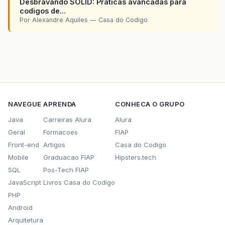
Desbravando SOLID: Praticas avancadas para
codigos de...
Por Alexandre Aquiles — Casa do Codigo
NAVEGUE
APRENDA
CONHECA O GRUPO
Java
Carreiras Alura
Alura
Geral
Formacoes
FIAP
Front-end
Artigos
Casa do Codigo
Mobile
Graduacao FIAP
Hipsters.tech
SQL
Pos-Tech FIAP
JavaScript
Livros Casa do Codigo
PHP
Android
Arquitetura