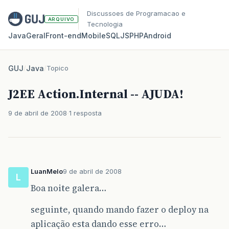
Discussoes de Programacao e
ARQUIVO
Tecnologia
Java
Geral
Front‑end
Mobile
SQL
JS
PHP
Android
GUJ
/
Java
/
Topico
J2EE Action.Internal -- AJUDA!
9 de abril de 2008
1 resposta
LuanMelo
9 de abril de 2008
L
Boa noite galera…
seguinte, quando mando fazer o deploy na
aplicação esta dando esse erro…