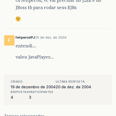
Oi feliperod, vc vai precisar do J2EE e do
JBoss tb para rodar seus EJBs
feliperodPJ
20 de dez. de 2004
F
entendi…
valeu JavaPlayer…
CRIADO
ULTIMA RESPOSTA
19 de dezembro de 2004
20 de dez. de 2004
RESPOSTAS
PARTICIPANTES
4
3
Topicos relacionados