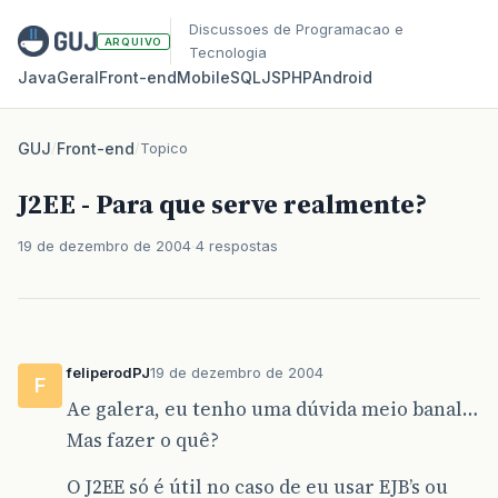
Discussoes de Programacao e
ARQUIVO
Tecnologia
Java
Geral
Front‑end
Mobile
SQL
JS
PHP
Android
GUJ
/
Front-end
/
Topico
J2EE - Para que serve realmente?
19 de dezembro de 2004
4 respostas
feliperodPJ
19 de dezembro de 2004
F
Ae galera, eu tenho uma dúvida meio banal…
Mas fazer o quê?
O J2EE só é útil no caso de eu usar EJB’s ou