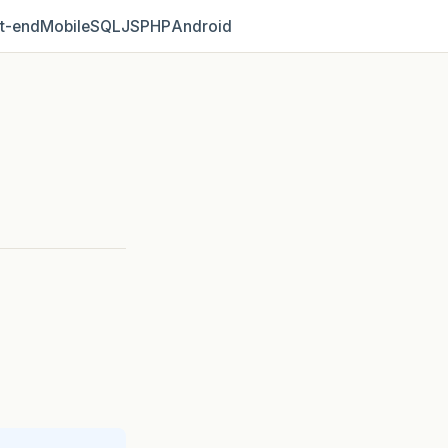
t‑end
Mobile
SQL
JS
PHP
Android