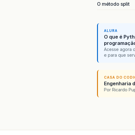
O método split
ALURA
O que é Pyth
programaçã
Acesse agora o
e para que serv
CASA DO COD
Engenharia d
Por Ricardo P