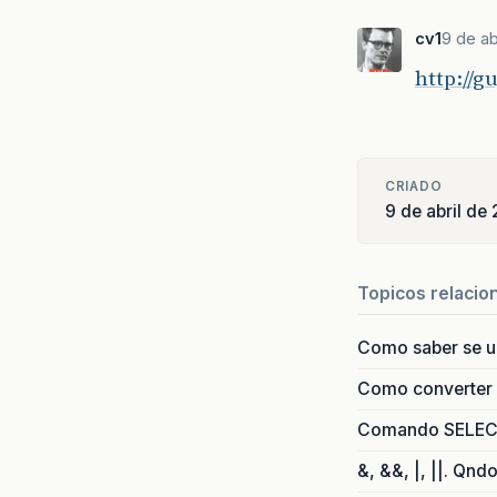
cv1
9 de ab
http://g
CRIADO
9 de abril de
Topicos relacio
Como saber se 
Como converter i
Comando SELECT 
&, &&, |, ||. Qnd