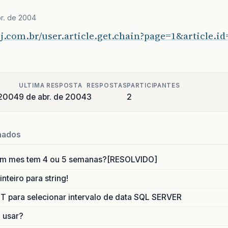
r. de 2004
uj.com.br/user.article.get.chain?page=1&article.id
ULTIMA RESPOSTA
RESPOSTAS
PARTICIPANTES
 2004
9 de abr. de 2004
3
2
nados
um mes tem 4 ou 5 semanas?[RESOLVIDO]
nteiro para string!
para selecionar intervalo de data SQL SERVER
o usar?