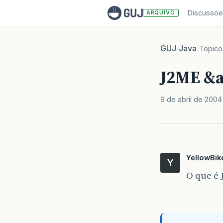
Discussoe
ARQUIVO
GUJ
Java
/
/
Topico
J2ME &a
9 de abril de 2004
YellowBik
Y
O que é 