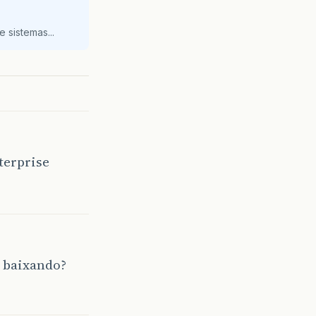
 sistemas...
nterprise
u baixando?