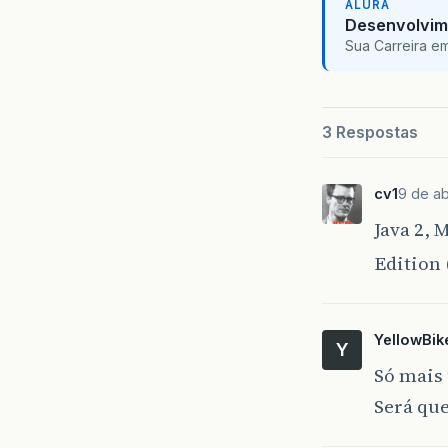
ALURA
Desenvolvim
Sua Carreira e
3 Respostas
cv1
9 de ab
Java 2, 
Edition
YellowBik
Y
Só mais
Será que