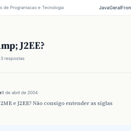
Java
Geral
Fron
s de Programacao e Tecnologia
mp; J2EE?
3 respostas
e
9 de abril de 2004
J2ME e J2EE? Não consigo entender as siglas