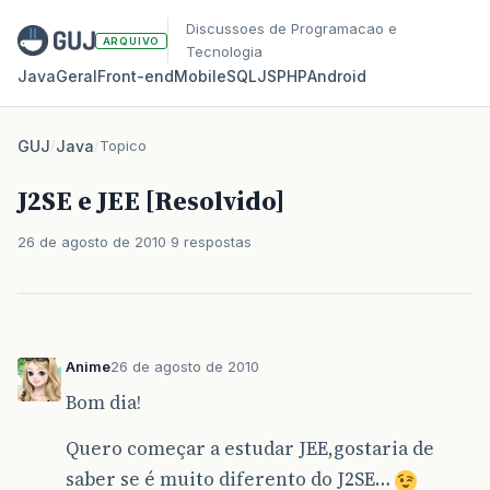
Discussoes de Programacao e
ARQUIVO
Tecnologia
Java
Geral
Front‑end
Mobile
SQL
JS
PHP
Android
GUJ
/
Java
/
Topico
J2SE e JEE [Resolvido]
26 de agosto de 2010
9 respostas
Anime
26 de agosto de 2010
Bom dia!
Quero começar a estudar JEE,gostaria de
saber se é muito diferento do J2SE…