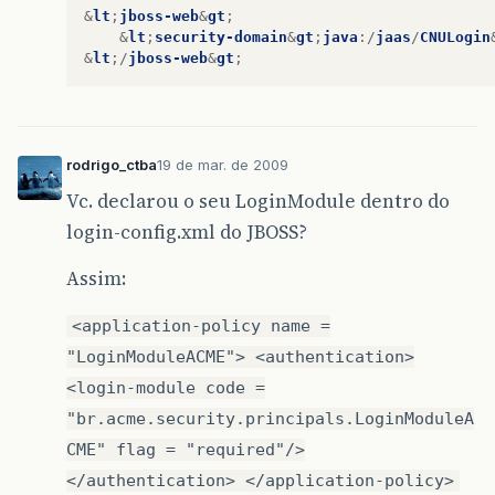
&
lt
;
jboss-web
&
gt
;
&
lt
;
security-domain
&
gt
;
java
:/
jaas
/
CNULogin
&
lt
;/
jboss-web
&
gt
;
rodrigo_ctba
19 de mar. de 2009
Vc. declarou o seu LoginModule dentro do
login-config.xml do JBOSS?
Assim:
<application-policy name =
"LoginModuleACME"> <authentication>
<login-module code =
"br.acme.security.principals.LoginModuleA
CME" flag = "required"/>
</authentication> </application-policy>