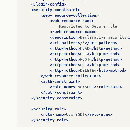
</login-config>
<security-constraint>
<web-resource-collection>
<web-resource-name>
Restricted
to
Secure
</web-resource-name>
<description>
Declarative
security
<
<url-pattern>
/*
</url-pattern>
<http-method>
HEAD
</http-method>
<http-method>
GET
</http-method>
<http-method>
POST
</http-method>
<http-method>
PUT
</http-method>
<http-method>
DELETE
</http-method>
</web-resource-collection>
<auth-constraint>
<role-name>
UserSGDT
</role-name>
</auth-constraint>
</security-constraint>
<security-role>
<role-name>
UserSGDT
</role-name>
</security-role>