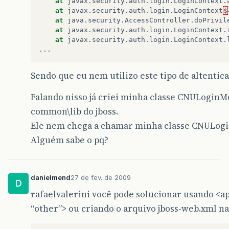
at
javax
.
security
.
auth
.
login
.
LoginContext
.
at
javax
.
security
.
auth
.
login
.
LoginContext
$
at
java
.
security
.
AccessController
.
doPrivil
at
javax
.
security
.
auth
.
login
.
LoginContext
.
at
javax
.
security
.
auth
.
login
.
LoginContext
.
...
Sendo que eu nem utilizo este tipo de altentica
Falando nisso já criei minha classe CNULoginMod
common\lib do jboss.
Ele nem chega a chamar minha classe CNULogin
Alguém sabe o pq?
danielmend
27 de fev. de 2009
D
rafaelvalerini você pode solucionar usando <a
“other”> ou criando o arquivo jboss-web.xml na