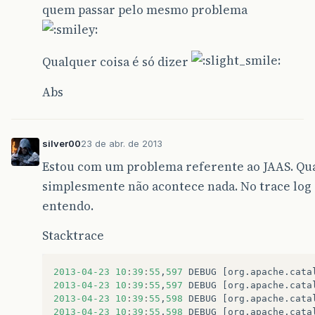
quem passar pelo mesmo problema
Qualquer coisa é só dizer
Abs
silver00
23 de abr. de 2013
Estou com um problema referente ao JAAS. Qua
simplesmente não acontece nada. No trace log 
entendo.
Stacktrace
2013
-04
-23
10
:
39
:
55
,
597
DEBUG
[
org
.
apache
.
cata
2013
-04
-23
10
:
39
:
55
,
597
DEBUG
[
org
.
apache
.
cata
2013
-04
-23
10
:
39
:
55
,
598
DEBUG
[
org
.
apache
.
cata
2013
-04
-23
10
:
39
:
55
,
598
DEBUG
[
org
.
apache
.
cata