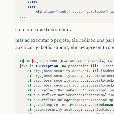
</tr>
<tr>
<td
align=
"right"
class=
"geralLabel"
w
com um botão tipo submit.
mas ao executar o projeto, ele redireciona par
ao clicar no botão submit, ele me apresenta o e
11
:
36
:
22
,
054
ERROR
[
UsersRolesLoginModule
]
Fai
java
.
io
.
IOException
:
No
properties
file
:
users
at
org
.
jboss
.
security
.
auth
.
spi
.
Util
.
loadPr
at
org
.
jboss
.
security
.
auth
.
spi
.
UsersRolesL
at
org
.
jboss
.
security
.
auth
.
spi
.
UsersRolesL
at
org
.
jboss
.
security
.
auth
.
spi
.
UsersRolesL
at
sun
.
reflect
.
NativeMethodAccessorImpl
.
in
at
sun
.
reflect
.
NativeMethodAccessorImpl
.
in
at
sun
.
reflect
.
DelegatingMethodAccessorImp
at
java
.
lang
.
reflect
.
Method
.
invoke
(
Unknown
at
javax
.
security
.
auth
.
login
.
LoginContext
.