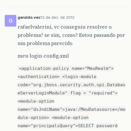
geraldo.vec
12 de dez. de 2012
G
rafaelvalerini, vc conseguiu resolver o
problema? se sim, como? Estou passando por
um problema parecido
meu login-config.xml
<application-policy name="MeuRealm">
<authentication> <login-module
code="org.jboss.security.auth.spi.Databas
eServerLoginModule" flag = "required">
<module-option
name="dsJndiName">java:/MeuDatasource</mo
dule-option> <module-option
name="principalsQuery">SELECT password