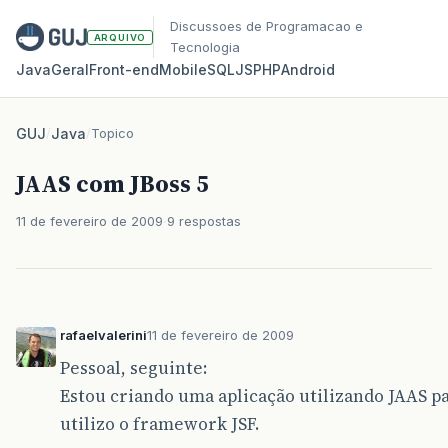
Discussoes de Programacao e
ARQUIVO
Tecnologia
Java
Geral
Front‑end
Mobile
SQL
JS
PHP
Android
GUJ
/
Java
/
Topico
JAAS com JBoss 5
11 de fevereiro de 2009
9 respostas
rafaelvalerini
11 de fevereiro de 2009
Pessoal, seguinte:
Estou criando uma aplicação utilizando JAAS p
utilizo o framework JSF.