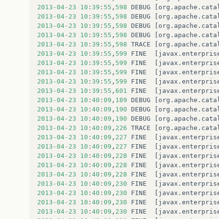
2013
-04
-23
10
:
39
:
55
,
598
DEBUG
[
org
.
apache
.
cata
2013
-04
-23
10
:
39
:
55
,
598
DEBUG
[
org
.
apache
.
cata
2013
-04
-23
10
:
39
:
55
,
598
DEBUG
[
org
.
apache
.
cata
2013
-04
-23
10
:
39
:
55
,
598
DEBUG
[
org
.
apache
.
cata
2013
-04
-23
10
:
39
:
55
,
598
TRACE
[
org
.
apache
.
cata
2013
-04
-23
10
:
39
:
55
,
599
FINE
[
javax
.
enterpris
2013
-04
-23
10
:
39
:
55
,
599
FINE
[
javax
.
enterpris
2013
-04
-23
10
:
39
:
55
,
599
FINE
[
javax
.
enterpris
2013
-04
-23
10
:
39
:
55
,
599
FINE
[
javax
.
enterpris
2013
-04
-23
10
:
39
:
55
,
601
FINE
[
javax
.
enterpris
2013
-04
-23
10
:
40
:
09
,
189
DEBUG
[
org
.
apache
.
cata
2013
-04
-23
10
:
40
:
09
,
190
DEBUG
[
org
.
apache
.
cata
2013
-04
-23
10
:
40
:
09
,
190
DEBUG
[
org
.
apache
.
cata
2013
-04
-23
10
:
40
:
09
,
226
TRACE
[
org
.
apache
.
cata
2013
-04
-23
10
:
40
:
09
,
227
FINE
[
javax
.
enterpris
2013
-04
-23
10
:
40
:
09
,
227
FINE
[
javax
.
enterpris
2013
-04
-23
10
:
40
:
09
,
228
FINE
[
javax
.
enterpris
2013
-04
-23
10
:
40
:
09
,
228
FINE
[
javax
.
enterpris
2013
-04
-23
10
:
40
:
09
,
228
FINE
[
javax
.
enterpris
2013
-04
-23
10
:
40
:
09
,
230
FINE
[
javax
.
enterpris
2013
-04
-23
10
:
40
:
09
,
230
FINE
[
javax
.
enterpris
2013
-04
-23
10
:
40
:
09
,
230
FINE
[
javax
.
enterpris
2013
-04
-23
10
:
40
:
09
,
230
FINE
[
javax
.
enterpris