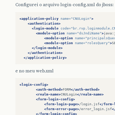
Configurei o arquivo login-config.xml do jboss:
<application-policy
name=
"CNULogin"
>
<authentication>
<login-module
code=
"br.rvp.loginmodule.C
<module-option
name=
"dsJndiName"
>
java:
<module-option
name=
"principalsQue
<module-option
name=
"rolesQuery"
>
S
</login-module>
</authentication>
</application-policy>
e no meu web.xml
<login-config>
<auth-method>
FORM
</auth-method>
<realm-name>
CNULogin
</realm-name>
<form-login-config>
<form-login-page>
/login.jsf
</form-
<form-error-page>
/error_login.jsf
<
</form-login-config>