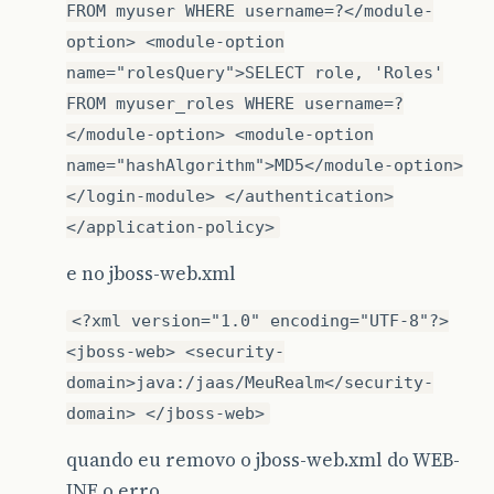
FROM myuser WHERE username=?</module-
option> <module-option
name="rolesQuery">SELECT role, 'Roles'
FROM myuser_roles WHERE username=?
</module-option> <module-option
name="hashAlgorithm">MD5</module-option>
</login-module> </authentication>
</application-policy>
e no jboss-web.xml
<?xml version="1.0" encoding="UTF-8"?>
<jboss-web> <security-
domain>java:/jaas/MeuRealm</security-
domain> </jboss-web>
quando eu removo o jboss-web.xml do WEB-
INF o erro