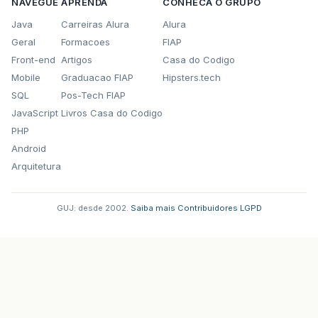
NAVEGUE
APRENDA
CONHECA O GRUPO
Java
Carreiras Alura
Alura
Geral
Formacoes
FIAP
Front-end
Artigos
Casa do Codigo
Mobile
Graduacao FIAP
Hipsters.tech
SQL
Pos-Tech FIAP
JavaScript
Livros Casa do Codigo
PHP
Android
Arquitetura
GUJ: desde 2002.
·
Saiba mais
·
Contribuidores
·
LGPD