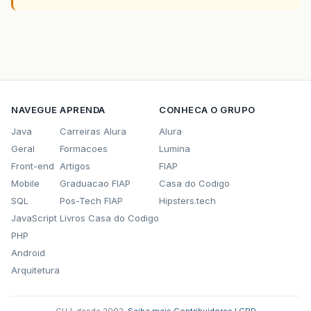
NAVEGUE
APRENDA
CONHECA O GRUPO
Java
Carreiras Alura
Alura
Geral
Formacoes
Lumina
Front-end
Artigos
FIAP
Mobile
Graduacao FIAP
Casa do Codigo
SQL
Pos-Tech FIAP
Hipsters.tech
JavaScript
Livros Casa do Codigo
PHP
Android
Arquitetura
GUJ: desde 2002.
·
Saiba mais
·
Contribuidores
·
LGPD