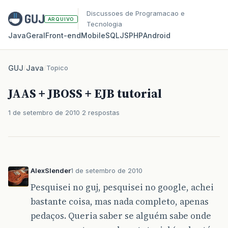
Discussoes de Programacao e
ARQUIVO
Tecnologia
Java
Geral
Front‑end
Mobile
SQL
JS
PHP
Android
GUJ
/
Java
/
Topico
JAAS + JBOSS + EJB tutorial
1 de setembro de 2010
2 respostas
AlexSlender
1 de setembro de 2010
Pesquisei no guj, pesquisei no google, achei
bastante coisa, mas nada completo, apenas
pedaços. Queria saber se alguém sabe onde