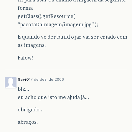
forma
getClass().getResource(
“pacotaDaImagem/imagem.jpg” );
E quando vc der build o jar vai ser criado com
as imagens.
Falow!
flavi0
17 de dez. de 2006
blz…
eu acho que isto me ajuda já…
obrigado…
abraços.