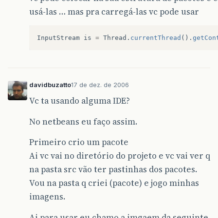
usá-las … mas pra carregá-las vc pode usar
InputStream
is
=
Thread
.
currentThread
().
getCon
davidbuzatto
17 de dez. de 2006
Vc ta usando alguma IDE?
No netbeans eu faço assim.
Primeiro crio um pacote
Ai vc vai no diretório do projeto e vc vai ver q
na pasta src vão ter pastinhas dos pacotes.
Vou na pasta q criei (pacote) e jogo minhas
imagens.
Ai para usar eu chamo a imgaem da seguinte