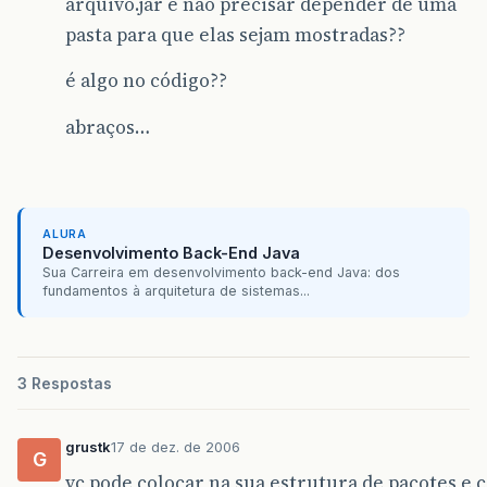
arquivo.jar e não precisar depender de uma
pasta para que elas sejam mostradas??
é algo no código??
abraços…
ALURA
Desenvolvimento Back-End Java
Sua Carreira em desenvolvimento back-end Java: dos
fundamentos à arquitetura de sistemas...
3 Respostas
grustk
17 de dez. de 2006
G
vc pode colocar na sua estrutura de pacotes e c