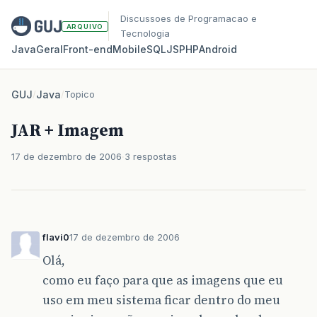
Discussoes de Programacao e
ARQUIVO
Tecnologia
Java
Geral
Front‑end
Mobile
SQL
JS
PHP
Android
GUJ
/
Java
/
Topico
JAR + Imagem
17 de dezembro de 2006
3 respostas
flavi0
17 de dezembro de 2006
Olá,
como eu faço para que as imagens que eu
uso em meu sistema ficar dentro do meu