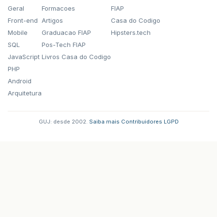
Geral
Formacoes
FIAP
Front-end
Artigos
Casa do Codigo
Mobile
Graduacao FIAP
Hipsters.tech
SQL
Pos-Tech FIAP
JavaScript
Livros Casa do Codigo
PHP
Android
Arquitetura
GUJ: desde 2002.
·
Saiba mais
·
Contribuidores
·
LGPD