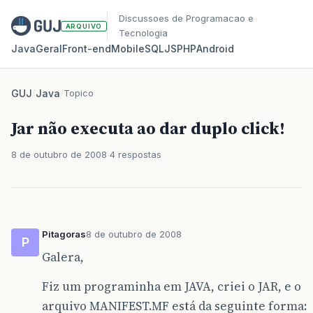
Discussoes de Programacao e
ARQUIVO
Tecnologia
Java
Geral
Front‑end
Mobile
SQL
JS
PHP
Android
GUJ
/
Java
/
Topico
Jar não executa ao dar duplo click!
8 de outubro de 2008
4 respostas
Pitagoras
8 de outubro de 2008
P
Galera,
Fiz um programinha em JAVA, criei o JAR, e o
arquivo MANIFEST.MF está da seguinte forma: