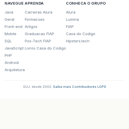
NAVEGUE
APRENDA
CONHECA O GRUPO
Java
Carreiras Alura
Alura
Geral
Formacoes
Lumina
Front-end
Artigos
FIAP
Mobile
Graduacao FIAP
Casa do Codigo
SQL
Pos-Tech FIAP
Hipsters.tech
JavaScript
Livros Casa do Codigo
PHP
Android
Arquitetura
GUJ: desde 2002.
·
Saiba mais
·
Contribuidores
·
LGPD