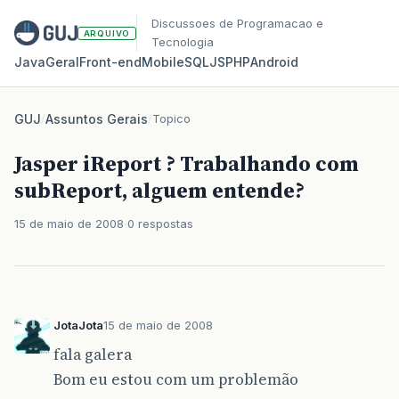
Discussoes de Programacao e
ARQUIVO
Tecnologia
Java
Geral
Front‑end
Mobile
SQL
JS
PHP
Android
GUJ
/
Assuntos Gerais
/
Topico
Jasper iReport ? Trabalhando com
subReport, alguem entende?
15 de maio de 2008
0 respostas
JotaJota
15 de maio de 2008
fala galera
Bom eu estou com um problemão