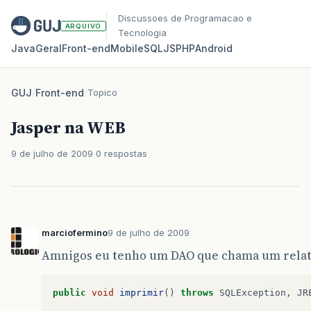
Discussoes de Programacao e
ARQUIVO
Tecnologia
Java
Geral
Front‑end
Mobile
SQL
JS
PHP
Android
GUJ
/
Front-end
/
Topico
Jasper na WEB
9 de julho de 2009
0 respostas
marciofermino
9 de julho de 2009
Amnigos eu tenho um DAO que chama um relat
public
void
imprimir
()
throws
SQLException
,
JR