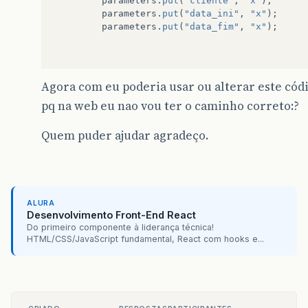
parameters
.
put
(
"cliente"
,
"x"
);
parameters
.
put
(
"data_ini"
,
"x"
);
parameters
.
put
(
"data_fim"
,
"x"
);
//JasperPrint print = JasperFillManag
Agora com eu poderia usar ou alterar este códi
JasperPrint
print
=
JasperFillManager
pq na web eu nao vou ter o caminho correto:?
JasperViewer
jrviewer
=
new
JasperVie
jrviewer
.
setVisible
(
true
);
Quem puder ajudar agradeço.
}
ALURA
Desenvolvimento Front-End React
Do primeiro componente à liderança técnica!
HTML/CSS/JavaScript fundamental, React com hooks e...