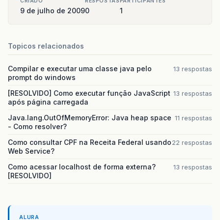
CRIADO
RESPOSTAS
PARTICIPANTES
9 de julho de 2009
0
1
Topicos relacionados
Compilar e executar uma classe java pelo
13 respostas
prompt do windows
[RESOLVIDO] Como executar função JavaScript
13 respostas
após página carregada
Java.lang.OutOfMemoryError: Java heap space
11 respostas
- Como resolver?
Como consultar CPF na Receita Federal usando
22 respostas
Web Service?
Como acessar localhost de forma externa?
13 respostas
[RESOLVIDO]
ALURA