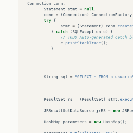
Connection
conn
;
Statement
stmt
=
null
;
conn
=
(
Connection
)
ConnectionFactory
try
{
stmt
=
(
Statement
)
conn
.
create
}
catch
(
SQLException
e
)
{
// TODO Auto-generated catch b
e
.
printStackTrace
();
}
String
sql
=
"SELECT * FROM p_usuario
ResultSet
rs
=
(
ResultSet
)
stmt
.
execu
JRResultSetDataSource
jrRS
=
new
JRRe
HashMap
parameters
=
new
HashMap
();