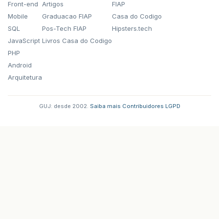
Front-end
Artigos
FIAP
Mobile
Graduacao FIAP
Casa do Codigo
SQL
Pos-Tech FIAP
Hipsters.tech
JavaScript
Livros Casa do Codigo
PHP
Android
Arquitetura
GUJ: desde 2002.
·
Saiba mais
·
Contribuidores
·
LGPD