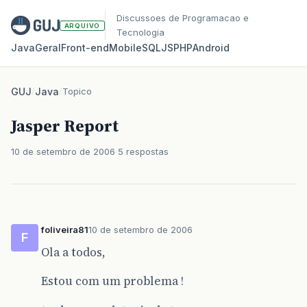
Discussoes de Programacao e
ARQUIVO
Tecnologia
Java
Geral
Front‑end
Mobile
SQL
JS
PHP
Android
GUJ
/
Java
/
Topico
Jasper Report
10 de setembro de 2006
5 respostas
foliveira81
10 de setembro de 2006
F
Ola a todos,
Estou com um problema !