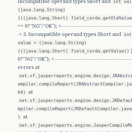
Incompatible operand types Short and
int val
(java.lang.String)
(((java.lang.Short)
field_corda.getOldValue
== 0?“NG”:“OK”); <----------------------------------------
-> 3. Incompatible operand types Short and
int
value = (java.lang.String)
(((java.lang.Short)
field_corda.getValue()
0?“NG”:“OK”); <-------------------------------------------
errors at
net.sf.jasperreports.engine.design.JRAbstr
ompiler.compileReport(JRAbstractCompiler.ja
at
64)
net.sf.jasperreports.engine.design.JRDefau
mpiler.compileReport(JRDefaultCompiler.java
at
)
net.sf.jasperreports.engine.JasperCompileM