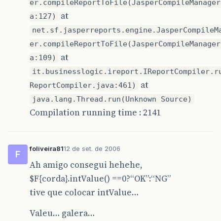
er.compileReportToFile(JasperCompileManager
at
a:127)
net.sf.jasperreports.engine.JasperCompileM
er.compileReportToFile(JasperCompileManager
at
a:109)
it.businesslogic.ireport.IReportCompiler.r
at
ReportCompiler.java:461)
java.lang.Thread.run(Unknown Source)
Compilation running time : 2141
foliveira81
12 de set. de 2006
F
Ah amigo consegui hehehe,
$F{corda}.intValue() ==0?“OK”:“NG”
tive que colocar intValue…
Valeu… galera…