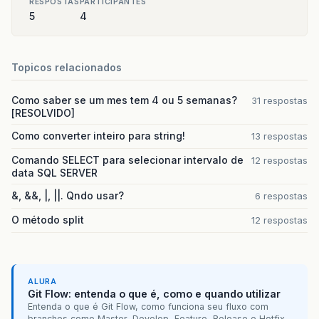
RESPOSTAS
PARTICIPANTES
5
4
Topicos relacionados
Como saber se um mes tem 4 ou 5 semanas?
31 respostas
[RESOLVIDO]
Como converter inteiro para string!
13 respostas
Comando SELECT para selecionar intervalo de
12 respostas
data SQL SERVER
&, &&, |, ||. Qndo usar?
6 respostas
O método split
12 respostas
ALURA
Git Flow: entenda o que é, como e quando utilizar
Entenda o que é Git Flow, como funciona seu fluxo com
branches como Master, Develop, Feature, Release e Hotfix,