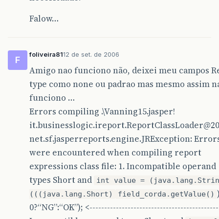
Falow…
foliveira81
12 de set. de 2006
F
Amigo nao funciono não, deixei meu campos R
type como none ou padrao mas mesmo assim n
funciono …
Errors compiling .\Vanning15.jasper!
it.businesslogic.ireport.ReportClassLoader@2
net.sf.jasperreports.engine.JRException: Error
were encountered when compiling report
expressions class file: 1. Incompatible operand
types Short and
int value = (java.lang.Stri
(((java.lang.Short)
field_corda.getValue()
0?“NG”:“OK”); <--------------------------------------------