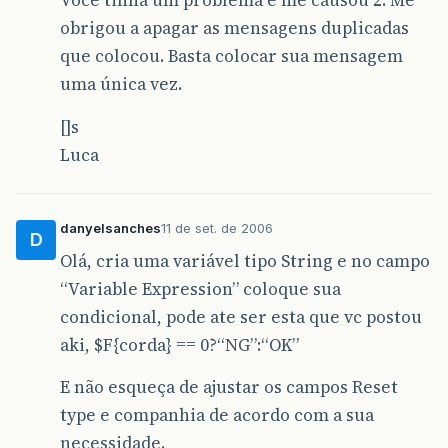
Você tinha um problema e me causou 2. Me
obrigou a apagar as mensagens duplicadas
que colocou. Basta colocar sua mensagem
uma única vez.
[]s
Luca
danyelsanches
11 de set. de 2006
D
Olá, cria uma variável tipo String e no campo
“Variable Expression” coloque sua
condicional, pode ate ser esta que vc postou
aki, $F{corda} == 0?“NG”:“OK”
E não esqueça de ajustar os campos Reset
type e companhia de acordo com a sua
necessidade.