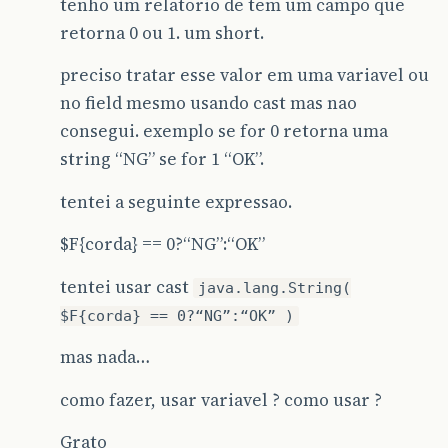
tenho um relatorio de tem um campo que
retorna 0 ou 1. um short.
preciso tratar esse valor em uma variavel ou
no field mesmo usando cast mas nao
consegui. exemplo se for 0 retorna uma
string “NG” se for 1 “OK”.
tentei a seguinte expressao.
$F{corda} == 0?“NG”:“OK”
tentei usar cast
java.lang.String(
$F{corda} == 0?“NG”:“OK” )
mas nada…
como fazer, usar variavel ? como usar ?
Grato