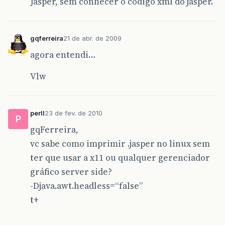
Jasper, sem conhecer o código xml do jasper.
gqferreira
21 de abr. de 2009
agora entendi…
Vlw
perll
23 de fev. de 2010
P
gqFerreira,
vc sabe como imprimir .jasper no linux sem
ter que usar a x11 ou qualquer gerenciador
gráfico server side?
-Djava.awt.headless=“false”
t+