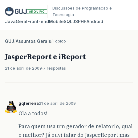
Discussoes de Programacao e
ARQUIVO
Tecnologia
Java
Geral
Front‑end
Mobile
SQL
JS
PHP
Android
GUJ
/
Assuntos Gerais
/
Topico
JasperReport e iReport
21 de abril de 2009
7 respostas
gqferreira
21 de abril de 2009
Ola a todos!
Para quem usa um gerador de relatorio, qual
o melhor? Já ouvi falar do JasperReport mas