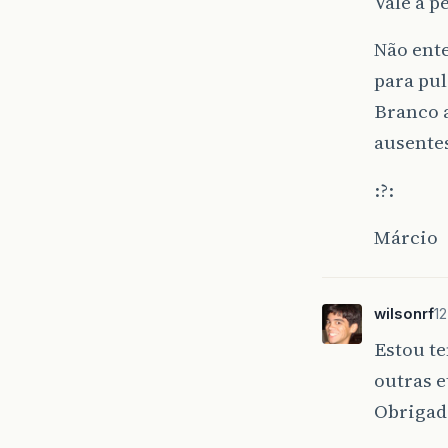
Vale a p
Não ente
para pul
Branco a
ausente
:?:
Márcio
wilsonrf
12
Estou te
outras 
Obrigad