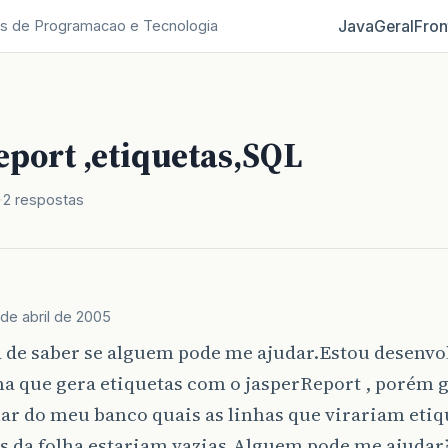
Java
Geral
Fron
s de Programacao e Tecnologia
eport ,etiquetas,SQL
2 respostas
 de abril de 2005
a de saber se alguem pode me ajudar.Estou desenv
a que gera etiquetas com o jasperReport , porém g
ar do meu banco quais as linhas que virariam etiqu
s da folha estariam vazias.Alguem pode me ajudar