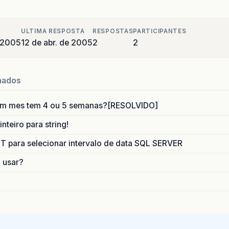
ULTIMA RESPOSTA
RESPOSTAS
PARTICIPANTES
e 2005
12 de abr. de 2005
2
2
nados
um mes tem 4 ou 5 semanas?[RESOLVIDO]
nteiro para string!
para selecionar intervalo de data SQL SERVER
o usar?