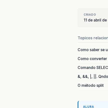
CRIADO
11 de abril d
Topicos relacio
Como saber se 
Como converter i
Comando SELECT 
&, &&, |, ||. Qnd
O método split
ALURA