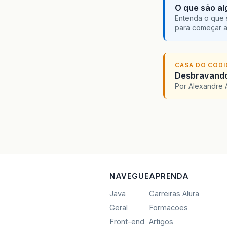
O que são al
Entenda o que 
para começar 
CASA DO COD
Desbravando 
Por Alexandre 
NAVEGUE
APRENDA
Java
Carreiras Alura
Geral
Formacoes
Front-end
Artigos