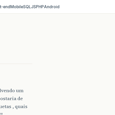
t‑end
Mobile
SQL
JS
PHP
Android
olvendo um
ostaria de
etas , quais
?!