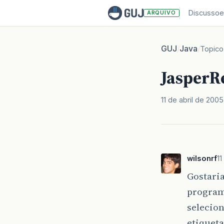
Discussoe
ARQUIVO
GUJ
Java
/
/
Topico
JasperR
11 de abril de 2005
wilsonrf
11
Gostari
program
selecion
etiqueta