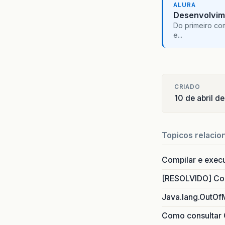
ALURA
Desenvolvim
Do primeiro co
e...
CRIADO
10 de abril d
Topicos relacio
Compilar e exec
[RESOLVIDO] Com
Java.lang.OutOf
Como consultar 