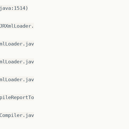
java:1514)
JRXmlLoader.
mlLoader.jav
mlLoader.jav
mlLoader.jav
pileReportTo
Compiler.jav