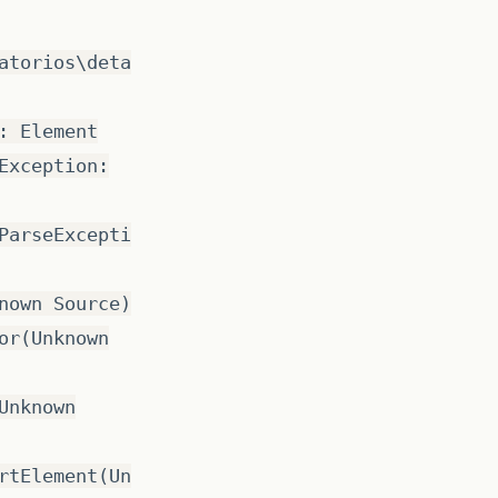
atorios\deta
: Element
Exception:
ParseExcepti
nown Source)
or(Unknown
Unknown
rtElement(Un