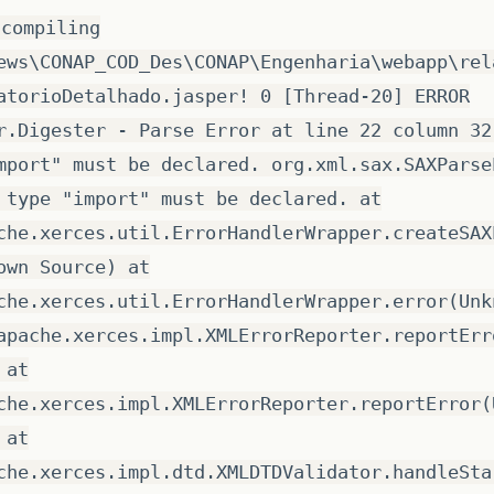
 compiling
ews\CONAP_COD_Des\CONAP\Engenharia\webapp\rel
atorioDetalhado.jasper! 0 [Thread-20] ERROR
r.Digester - Parse Error at line 22 column 32
mport" must be declared. org.xml.sax.SAXParse
 type "import" must be declared. at
che.xerces.util.ErrorHandlerWrapper.createSAX
own Source) at
che.xerces.util.ErrorHandlerWrapper.error(Unk
apache.xerces.impl.XMLErrorReporter.reportErr
 at
che.xerces.impl.XMLErrorReporter.reportError(
 at
che.xerces.impl.dtd.XMLDTDValidator.handleSta