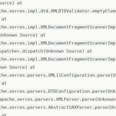
ource) at
che.xerces.impl.dtd.XMLDTDValidator.emptyElem
 at
che.xerces.impl.XMLDocumentFragmentScannerImp
Unknown Source) at
che.xerces.impl.XMLDocumentFragmentScannerImp
spatcher.dispatch(Unknown Source) at
che.xerces.impl.XMLDocumentFragmentScannerImp
own Source) at
che.xerces.parsers.XML11Configuration.parse(U
 at
che.xerces.parsers.DTDConfiguration.parse(Unk
apache.xerces.parsers.XMLParser.parse(Unknown
che.xerces.parsers.AbstractSAXParser.parse(Un
 at