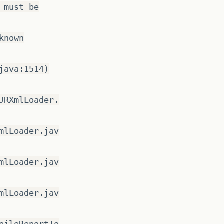
 must be
known
java:1514)
JRXmlLoader.
mlLoader.jav
mlLoader.jav
mlLoader.jav