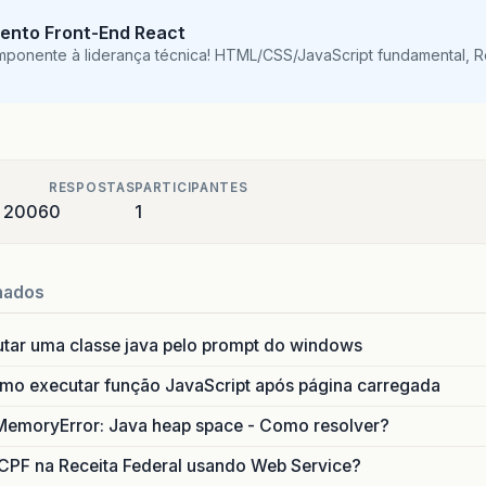
ento Front-End React
mponente à liderança técnica! HTML/CSS/JavaScript fundamental, 
RESPOSTAS
PARTICIPANTES
e 2006
0
1
nados
utar uma classe java pelo prompt do windows
o executar função JavaScript após página carregada
MemoryError: Java heap space - Como resolver?
CPF na Receita Federal usando Web Service?