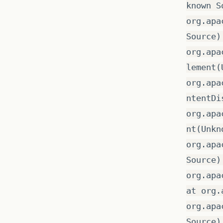
known S
org.apa
Source)
org.apa
lement(
org.apa
ntentDi
org.apa
nt(Unkn
org.apa
Source)
org.apa
at org.
org.apa
Source)