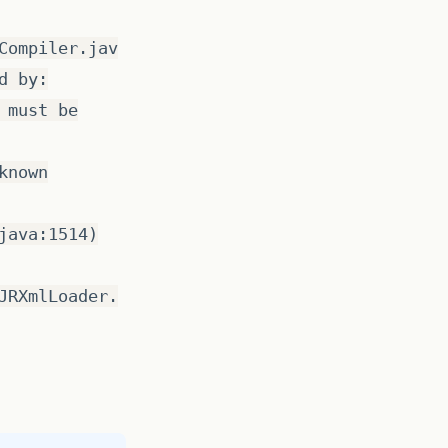
Compiler.jav
d by:
 must be
known
java:1514)
JRXmlLoader.