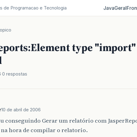
Java
Geral
Fron
s de Programacao e Tecnologia
opico
eports:Element type "import"
d
6
0 respostas
r
10 de abril de 2006
ou conseguindo Gerar um relatório com JasperRepo
na hora de compilar o relatorio.