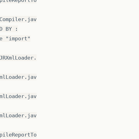
pileReportTo
Compiler.jav
D BY :
e "import"
JRXmlLoader.
mlLoader.jav
mlLoader.jav
mlLoader.jav
pileReportTo