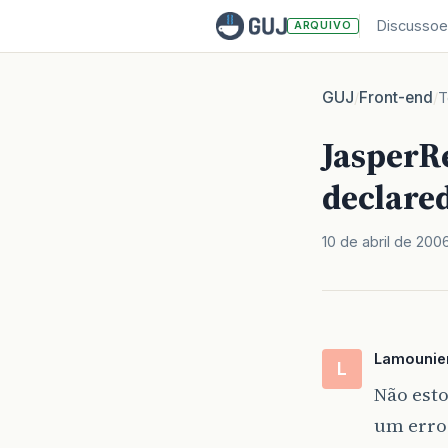
Discussoe
ARQUIVO
GUJ
Front-end
/
/
T
JasperR
declare
10 de abril de 200
Lamounie
L
Não est
um erro 