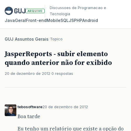
Discussoes de Programacao e
ARQUIVO
Tecnologia
Java
Geral
Front‑end
Mobile
SQL
JS
PHP
Android
GUJ
/
Assuntos Gerais
/
Topico
JasperReports - subir elemento
quando anterior não for exibido
20 de dezembro de 2012
0 respostas
tebosoftware
20 de dezembro de 2012
Boa tarde
Eu tenho um relatório que existe a opção do