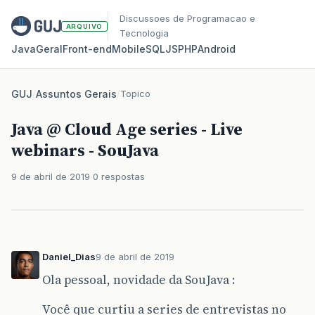
Discussoes de Programacao e
ARQUIVO
Tecnologia
Java
Geral
Front‑end
Mobile
SQL
JS
PHP
Android
GUJ
/
Assuntos Gerais
/
Topico
Java @ Cloud Age series - Live
webinars - SouJava
9 de abril de 2019
0 respostas
Daniel_Dias
9 de abril de 2019
Ola pessoal, novidade da SouJava :
Você que curtiu a series de entrevistas no