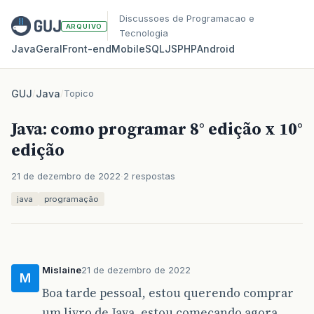
Discussoes de Programacao e
ARQUIVO
Tecnologia
Java
Geral
Front‑end
Mobile
SQL
JS
PHP
Android
GUJ
/
Java
/
Topico
Java: como programar 8° edição x 10°
edição
21 de dezembro de 2022
2 respostas
java
programação
Mislaine
21 de dezembro de 2022
M
Boa tarde pessoal, estou querendo comprar
um livro de Java, estou começando agora,