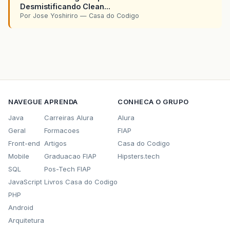
Desmistificando Clean...
Por Jose Yoshiriro — Casa do Codigo
NAVEGUE
APRENDA
CONHECA O GRUPO
Java
Carreiras Alura
Alura
Geral
Formacoes
FIAP
Front-end
Artigos
Casa do Codigo
Mobile
Graduacao FIAP
Hipsters.tech
SQL
Pos-Tech FIAP
JavaScript
Livros Casa do Codigo
PHP
Android
Arquitetura