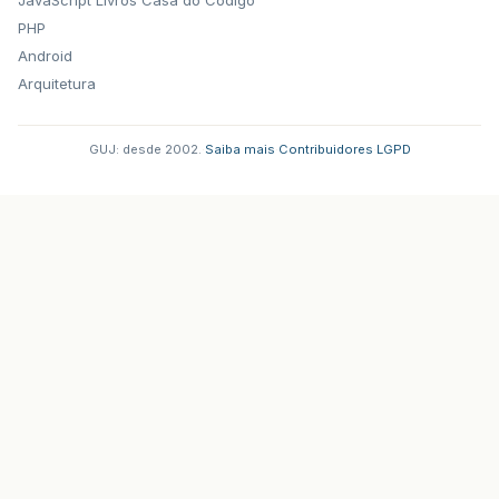
JavaScript
Livros Casa do Codigo
PHP
Android
Arquitetura
GUJ: desde 2002.
·
Saiba mais
·
Contribuidores
·
LGPD