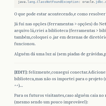
java
.
lang
.
ClassNotFoundException
:
oracle
.
jdbc
.
O que pode estar acontecendo,e como resolver
Já fui nas opções (ferramentas > opções) do Ne
arquivo lá,criei a biblioteca (ferramentas > bib
também,coloquei o .jar em dezenas de diretóri
funcionou.
Alguém dá uma luz aí (sem piadas de grávidas,p
[EDIT]:
felizmente,consegui conectar.Adicionei
biblioteca,mas não os importei para o projeto
^^)…
Para os futuros visitantes,caso alguém caia n
(mesmo sendo um pouco improvável):