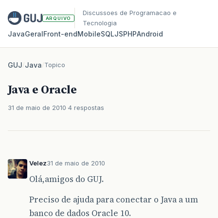
Discussoes de Programacao e
ARQUIVO
Tecnologia
Java
Geral
Front‑end
Mobile
SQL
JS
PHP
Android
GUJ
/
Java
/
Topico
Java e Oracle
31 de maio de 2010
4 respostas
Velez
31 de maio de 2010
Olá,amigos do GUJ.
Preciso de ajuda para conectar o Java a um
banco de dados Oracle 10.