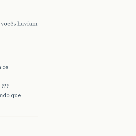
e vocês haviam
a os
 ???
ando que