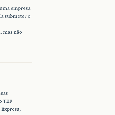
a uma empresa
ia submeter o
… mas não
esas
do TEF
 Express,