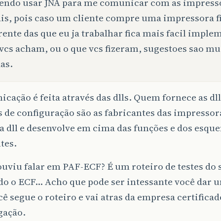
endo usar JNA para me comunicar com as impress
ais, pois caso um cliente compre uma impressora f
rente das que eu ja trabalhar fica mais facil imple
vcs acham, ou o que vcs fizeram, sugestoes sao m
as.
cação é feita através das dlls. Quem fornece as dll
 de configuração são as fabricantes das impressor
a dll e desenvolve em cima das funções e dos esqu
tes.
ouviu falar em PAF-ECF? É um roteiro de testes do
ndo o ECF… Acho que pode ser intessante você dar 
cê segue o roteiro e vai atras da empresa certificad
ação.