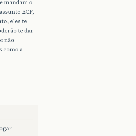
 te mandam o
assunto ECF,
o, eles te
derão te dar
 e não
s como a
logar