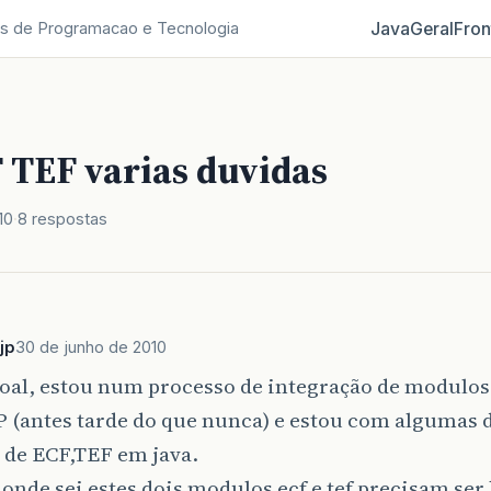
Java
Geral
Fron
s de Programacao e Tecnologia
 TEF varias duvidas
10
8 respostas
jp
30 de junho de 2010
oal, estou num processo de integração de modulos 
 (antes tarde do que nunca) e estou com algumas 
 de ECF,TEF em java.
onde sei estes dois modulos ecf e tef precisam se