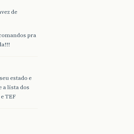
avez de
s comandos pra
a!!!
 seu estado e
 a lista dos
 e TEF