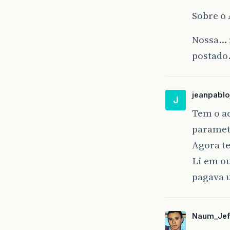
Sobre o 
Nossa… 
postado
jeanpablo
J
Tem o ac
parametr
Agora te
Li em o
pagava 
Naum_Jef