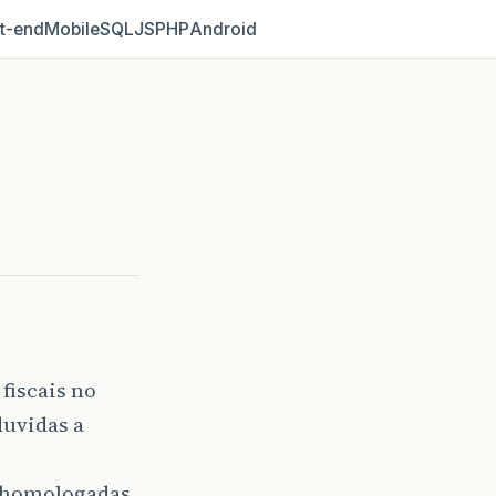
t‑end
Mobile
SQL
JS
PHP
Android
fiscais no
duvidas a
r homologadas,