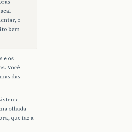
oras
iscal
mentar, o
uito bem
s e os
as. Você
emas das
 sistema
uma olhada
ora, que faz a