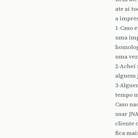
ate ai 
a impre
1-Caso 
uma impr
homolog
uma vez 
2-Achei
alguem 
3-Algue
tempo m
Caso na
usar JN
cliente 
fica mai