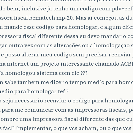
tudo bem, inclusive ja tenho um codigo com pdv+ec
ssora fiscal bematech mp-20. Mas ai começou as du
eu mande esse codigo para homologar, e algum cli
essora fiscal diferente dessa eu devo mandar o c
ar outra vez com as alterações ou a homologaçao 
e posso alterar meu codigo sem precisar reenviar 
 na internet um projeto interessante chamado AC
ja homologou sistema com ele ???
m sabe tambem me dizer o tempo medio para homol
edio para homologar tef ?
o seja necessario reenviar o codigo para homologa
A para me comunicar com as impressoras fiscais, p
compre uma impressora fiscal diferente das que eu 
s facil implementar, o que vcs acham, ou o que vcs