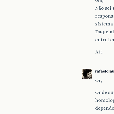
olá,
Não sei
respons
sistema 
Daqui a
entrei e
Att.
rafaelgla
Oi,
Onde su
homolog
depende