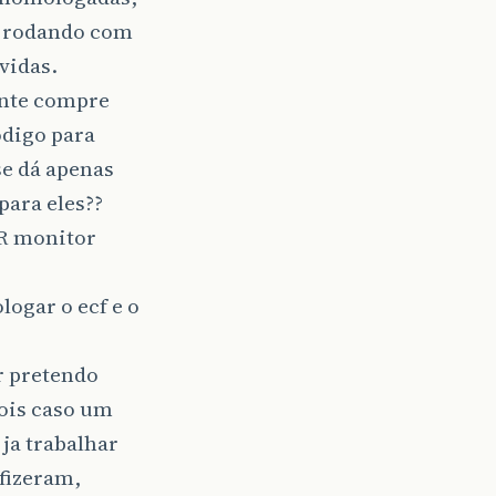
f rodando com
vidas.
ente compre
odigo para
se dá apenas
para eles??
BR monitor
ogar o ecf e o
r pretendo
ois caso um
ja trabalhar
 fizeram,