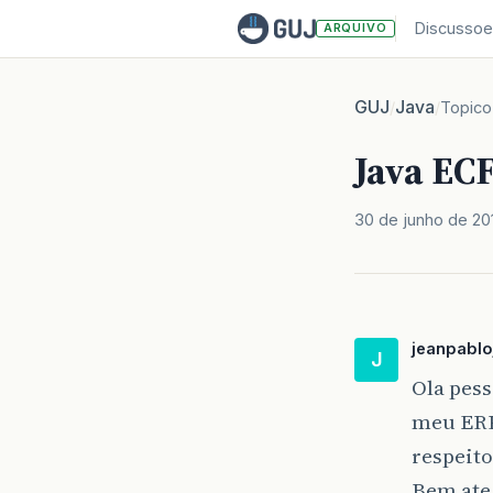
Discussoe
ARQUIVO
GUJ
Java
/
/
Topico
Java ECF
30 de junho de 20
jeanpablo
J
Ola pess
meu ERP
respeito
Bem ate 