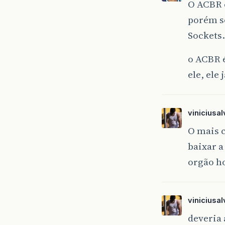
O ACBR 
porém s
Sockets
o ACBR é
ele, ele
viniciusa
O mais c
baixar a
orgão h
viniciusa
deveria