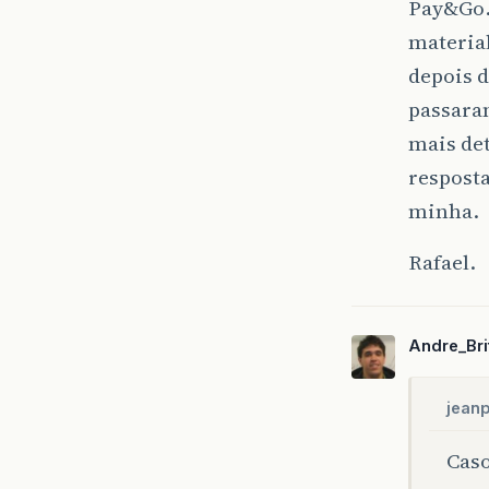
Pay&Go…
materia
depois d
passara
mais de
respost
minha.
Rafael.
Andre_Bri
jeanp
Caso