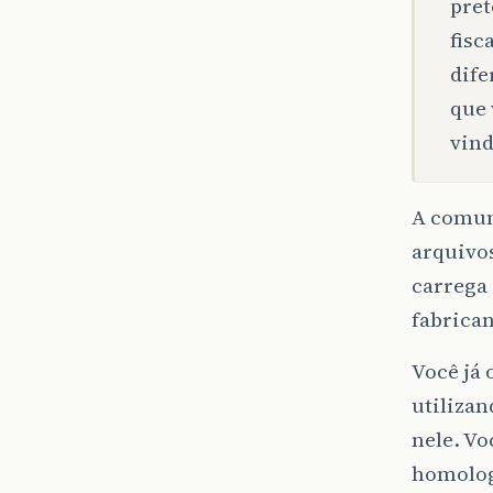
pret
fisc
dife
que 
vind
A comuni
arquivos
carrega 
fabrican
Você já 
utiliza
nele. Vo
homolog