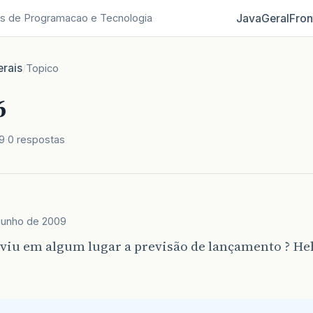
Java
Geral
Fron
s de Programacao e Tecnologia
rais
/
Topico
6
9
0 respostas
junho de 2009
viu em algum lugar a previsão de lançamento ? H