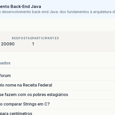
ento Back-End Java
m desenvolvimento back-end Java: dos fundamentos à arquitetura de
RESPOSTAS
PARTICIPANTES
e 2009
0
1
nados
forum
lo nome na Receita Federal
se fazem com os pobres estagiários
o comparar Strings em C?
 para centímetros