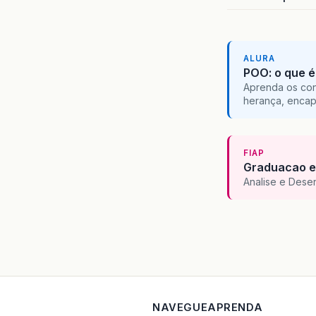
ALURA
POO: o que é
Aprenda os con
herança, encap
FIAP
Graduacao e
Analise e Dese
NAVEGUE
APRENDA