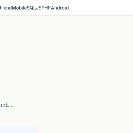
t‑end
Mobile
SQL
JS
PHP
Android
eheh…