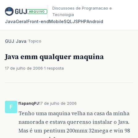
Discussoes de Programacao e
ARQUIVO
Tecnologia
Java
Geral
Front‑end
Mobile
SQL
JS
PHP
Android
GUJ
/
Java
/
Topico
Java emm qualquer maquina
17 de julho de 2006
1 resposta
flapanqPJ
17 de julho de 2006
F
Tenho uma maquina velha na casa da minha
namorada e estava querenso instalar o Java.
Mas é um pentium 200mmx 32mega e win 98