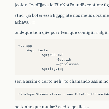
[color=“red”]java.io.FileNotFoundException: fig.
vtnc… ja botei essa fig.jpg até nos meus docume
achava…!!!
ondeque tem que por? tem que configura algu
web-app

    -&gt; teste

           -&gt;WEB-INF

                   -&gt;lib

                   -&gt;classes

seria assim o certo neh? to chamando assim no
oq tenho que mudar? aceito qq dica…