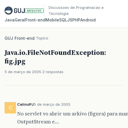
Discussoes de Programacao e
ARQUIVO
Tecnologia
Java
Geral
Front‑end
Mobile
SQL
JS
PHP
Android
GUJ
/
Front-end
/
Topico
Java.io.FileNotFoundException:
fig.jpg
5 de março de 2005
2 respostas
CelinoPJ
5 de março de 2005
C
No servlet vo abrir um arkivo (figura) para ma
OutputStream e…