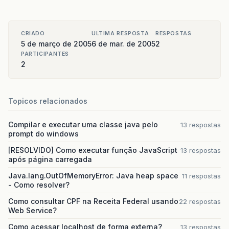
CRIADO
ULTIMA RESPOSTA
RESPOSTAS
5 de março de 2005
6 de mar. de 2005
2
PARTICIPANTES
2
Topicos relacionados
Compilar e executar uma classe java pelo
13 respostas
prompt do windows
[RESOLVIDO] Como executar função JavaScript
13 respostas
após página carregada
Java.lang.OutOfMemoryError: Java heap space
11 respostas
- Como resolver?
Como consultar CPF na Receita Federal usando
22 respostas
Web Service?
Como acessar localhost de forma externa?
13 respostas