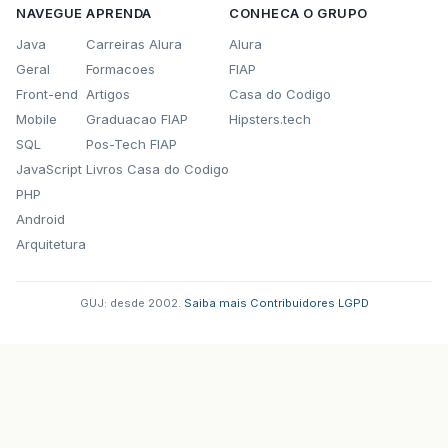
NAVEGUE
APRENDA
CONHECA O GRUPO
Java
Carreiras Alura
Alura
Geral
Formacoes
FIAP
Front-end
Artigos
Casa do Codigo
Mobile
Graduacao FIAP
Hipsters.tech
SQL
Pos-Tech FIAP
JavaScript
Livros Casa do Codigo
PHP
Android
Arquitetura
GUJ: desde 2002.
·
Saiba mais
·
Contribuidores
·
LGPD