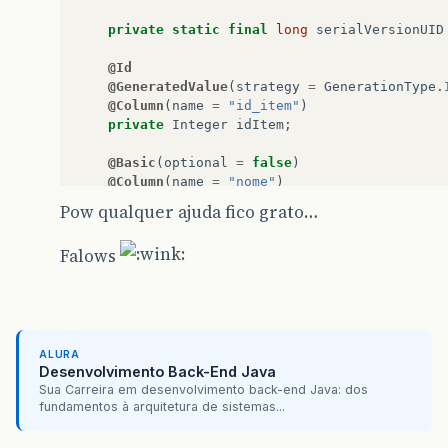
private
static
final
long
serialVersionUID
@Id
@GeneratedValue
(
strategy
=
GenerationType
.
@Column
(
name
=
"id_item"
)
private
Integer
idItem
;
@Basic
(
optional
=
false
)
@Column
(
name
=
"nome"
)
private
String
nome
;
Pow qualquer ajuda fico grato…
@Basic
(
optional
=
false
)
Falows
@Column
(
name
=
"descricao"
)
private
String
descricao
;
public
Item
()
{
}
ALURA
Desenvolvimento Back-End Java
public
Item
(
Integer
idItem
)
{
Sua Carreira em desenvolvimento back-end Java: dos
this
.
idItem
=
idItem
;
fundamentos à arquitetura de sistemas...
}
public
Item
(
Integer
idItem
,
String
nome
,
S