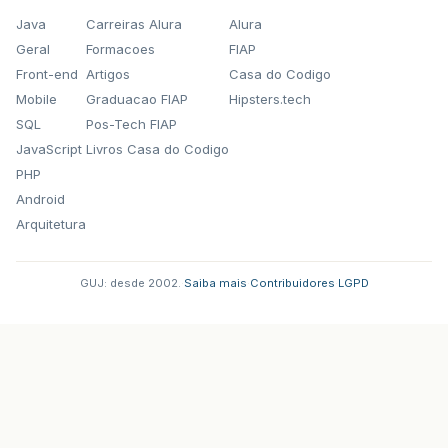
Java
Carreiras Alura
Alura
Geral
Formacoes
FIAP
Front-end
Artigos
Casa do Codigo
Mobile
Graduacao FIAP
Hipsters.tech
SQL
Pos-Tech FIAP
JavaScript
Livros Casa do Codigo
PHP
Android
Arquitetura
GUJ: desde 2002.
·
Saiba mais
·
Contribuidores
·
LGPD