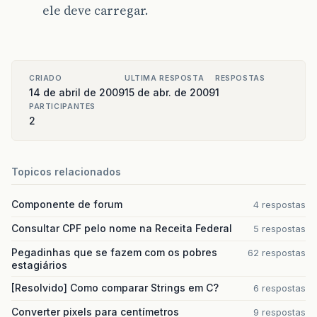
}
ele deve carregar.
public
void
setDescricao
(
String
descricao
)
this
.
descricao
=
descricao
;
}
CRIADO
ULTIMA RESPOSTA
RESPOSTAS
// HashCode, equals e toString omitidos
14 de abril de 2009
15 de abr. de 2009
1
PARTICIPANTES
}
2
Topicos relacionados
Componente de forum
4 respostas
Consultar CPF pelo nome na Receita Federal
5 respostas
Pegadinhas que se fazem com os pobres
62 respostas
estagiários
[Resolvido] Como comparar Strings em C?
6 respostas
Converter pixels para centímetros
9 respostas