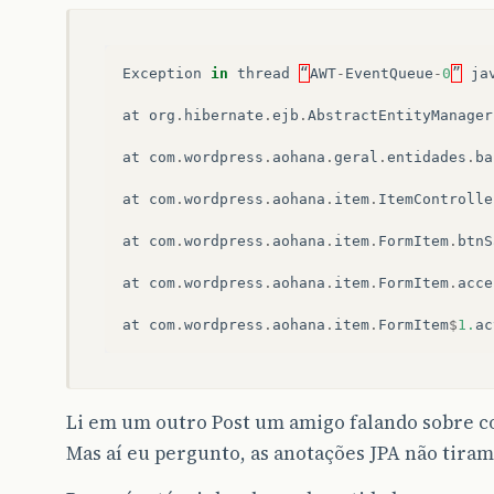
Exception
in
thread
“
AWT
-
EventQueue
-
0
”
ja
at
org
.
hibernate
.
ejb
.
AbstractEntityManager
at
com
.
wordpress
.
aohana
.
geral
.
entidades
.
ba
at
com
.
wordpress
.
aohana
.
item
.
ItemControlle
at
com
.
wordpress
.
aohana
.
item
.
FormItem
.
btnS
at
com
.
wordpress
.
aohana
.
item
.
FormItem
.
acce
at
com
.
wordpress
.
aohana
.
item
.
FormItem
$
1.
ac
Li em um outro Post um amigo falando sobre co
Mas aí eu pergunto, as anotações JPA não tiram