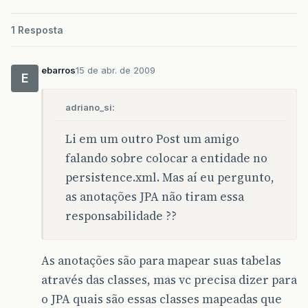
this
.
idItem
=
idItem
;
this
.
nome
=
nome
;
1 Resposta
this
.
descricao
=
descricao
;
}
ebarros
15 de abr. de 2009
E
public
Integer
getIdItem
()
{
return
idItem
;
}
adriano_si:
public
void
setIdItem
(
Integer
idItem
)
{
Li em um outro Post um amigo
this
.
idItem
=
idItem
;
falando sobre colocar a entidade no
}
persistence.xml. Mas aí eu pergunto,
public
String
getNome
()
{
as anotações JPA não tiram essa
return
nome
;
}
responsabilidade ??
public
void
setNome
(
String
nome
)
{
this
.
nome
=
nome
;
As anotações são para mapear suas tabelas
}
através das classes, mas vc precisa dizer para
public
String
getDescricao
()
{
o JPA quais são essas classes mapeadas que
return
descricao
;