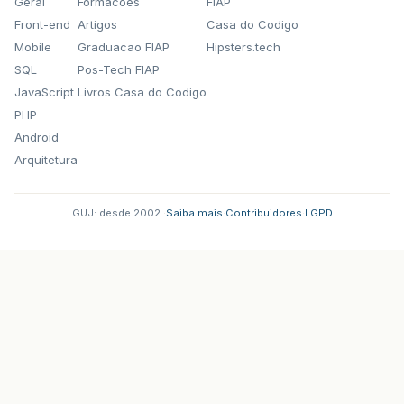
Geral
Formacoes
FIAP
Front-end
Artigos
Casa do Codigo
Mobile
Graduacao FIAP
Hipsters.tech
SQL
Pos-Tech FIAP
JavaScript
Livros Casa do Codigo
PHP
Android
Arquitetura
GUJ: desde 2002.
·
Saiba mais
·
Contribuidores
·
LGPD