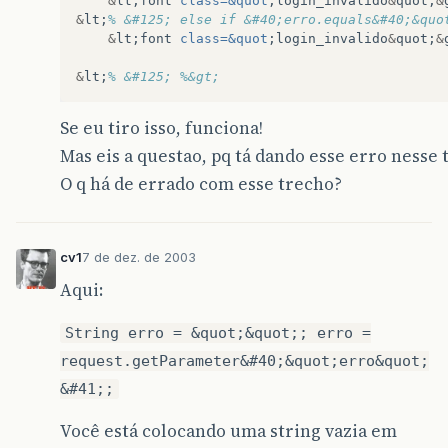
&
lt
;
font
class=&quot
;
login_invalido
&
quot
;
&
&
lt
;
% &#125; else if &#40;erro.equals&#40;&quo
&
lt
;
font
class=&quot
;
login_invalido
&
quot
;
&
&
lt
;
% &#125; %&gt;
Se eu tiro isso, funciona!
Mas eis a questao, pq tá dando esse erro nesse
O q há de errado com esse trecho?
cv1
7 de dez. de 2003
Aqui:
String erro = &quot;&quot;; erro =
request.getParameter&#40;&quot;erro&quot;
&#41;;
Você está colocando uma string vazia em