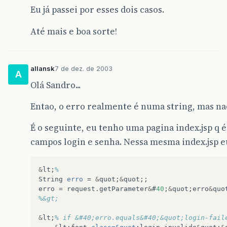
Eu já passei por esses dois casos.
Até mais e boa sorte!
allansk
7 de dez. de 2003
A
Olá Sandro...
Entao, o erro realmente é numa string, mas nao
É o seguinte, eu tenho uma pagina index.jsp q é
campos login e senha. Nessa mesma index.jsp 
&
lt
;
%
String
erro
=
&
quot
;
&
quot
;;
erro
=
request
.
getParameter
&
#
40
;
&
quot
;
erro
&
quo
%&gt;
&
lt
;
% if &#40;erro.equals&#40;&quot;login-fail