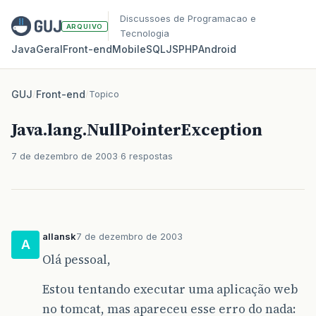
Discussoes de Programacao e
ARQUIVO
Tecnologia
Java
Geral
Front‑end
Mobile
SQL
JS
PHP
Android
GUJ
/
Front-end
/
Topico
Java.lang.NullPointerException
7 de dezembro de 2003
6 respostas
allansk
7 de dezembro de 2003
A
Olá pessoal,
Estou tentando executar uma aplicação web
no tomcat, mas apareceu esse erro do nada: