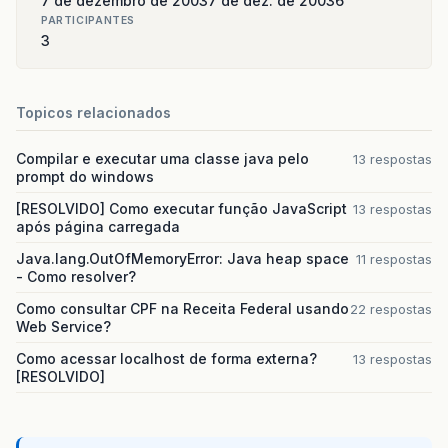
7 de dezembro de 2003
7 de dez. de 2003
6
PARTICIPANTES
3
Topicos relacionados
Compilar e executar uma classe java pelo
13 respostas
prompt do windows
[RESOLVIDO] Como executar função JavaScript
13 respostas
após página carregada
Java.lang.OutOfMemoryError: Java heap space
11 respostas
- Como resolver?
Como consultar CPF na Receita Federal usando
22 respostas
Web Service?
Como acessar localhost de forma externa?
13 respostas
[RESOLVIDO]