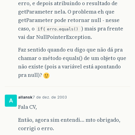
erro, e depois atribuindo o resultado de
getParameter nela. O problema eh que
getParameter pode retornar null - nesse
caso, o
) mais pra frente
if(
erro.equals()
vai dar NullPointerException.
Faz sentido quando eu digo que não dá pra
chamar o método equals() de um objeto que
não existe (pois a variável está apontando
pra null)?
allansk
7 de dez. de 2003
A
Fala CV,
Então, agora sim entendi… mto obrigado,
corrigi o erro.