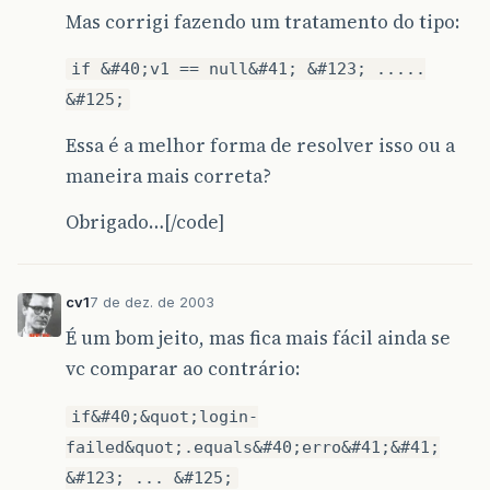
Mas corrigi fazendo um tratamento do tipo:
if &#40;v1 == null&#41; &#123; .....
&#125;
Essa é a melhor forma de resolver isso ou a
maneira mais correta?
Obrigado…[/code]
cv1
7 de dez. de 2003
É um bom jeito, mas fica mais fácil ainda se
vc comparar ao contrário:
if&#40;&quot;login-
failed&quot;.equals&#40;erro&#41;&#41;
&#123; ... &#125;