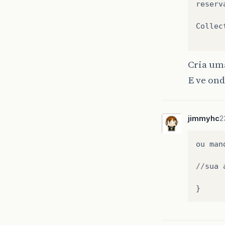
reserv
Collec
Cria uma
E ve ond
jimmyhc
2
ou
man
//
sua
}