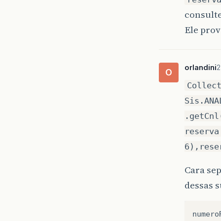
consulte
Ele pro
orlandini
2
O
Collec
Sis.ANA
.getCnl
reserva
6),rese
Cara sep
dessas 
numero