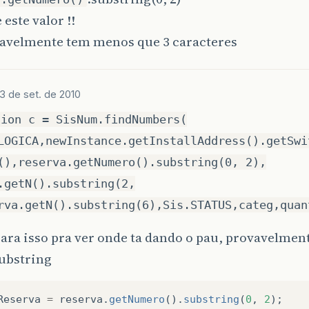
 este valor !!
vavelmente tem menos que 3 caracteres
3 de set. de 2010
tion c = SisNum.findNumbers(
LOGICA,newInstance.getInstallAddress().getSwi
(),reserva.getNumero().substring(0, 2),
.getN().substring(2,
rva.getN().substring(6),Sis.STATUS,categ,quan
ara isso pra ver onde ta dando o pau, provavelmen
substring
Reserva
=
reserva
.
getNumero
().
substring
(
0
,
2
);