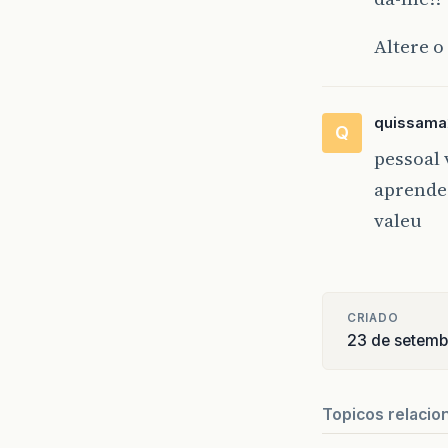
Altere o
quissama
Q
pessoal 
aprender
valeu
CRIADO
23 de setemb
Topicos relacio