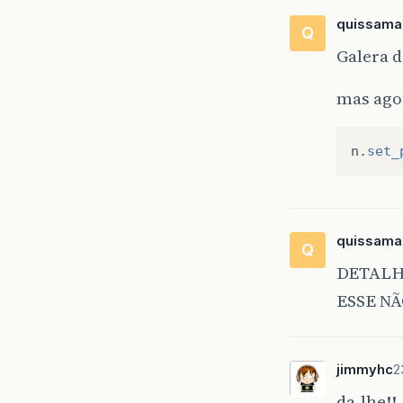
quissama
Q
Galera 
mas ago
n
.
set_
quissama
Q
DETALH
ESSE N
jimmyhc
2
da-lhe!!