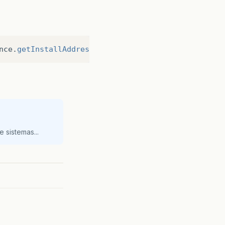
nce
.
getInstallAddress
().
getSwitchEq
(),
cutAddress
.
g
 sistemas...