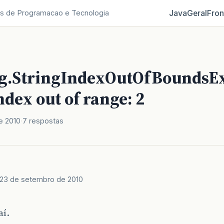
Java
Geral
Fron
s de Programacao e Tecnologia
ng.StringIndexOutOfBoundsEx
ndex out of range: 2
e 2010
7 respostas
23 de setembro de 2010
aí.