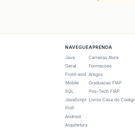
NAVEGUE
APRENDA
Java
Carreiras Alura
Geral
Formacoes
Front-end
Artigos
Mobile
Graduacao FIAP
SQL
Pos-Tech FIAP
JavaScript
Livros Casa do Codig
PHP
Android
Arquitetura