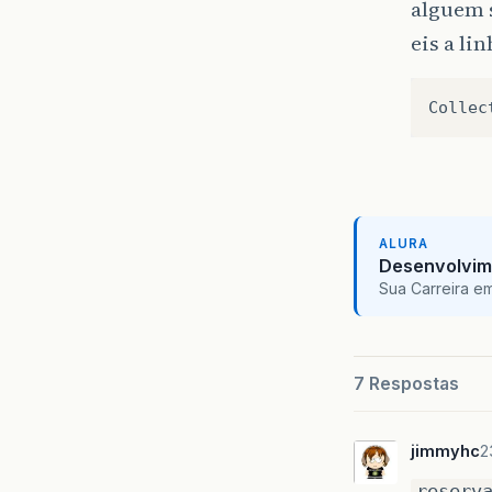
alguem s
eis a li
Collec
ALURA
Desenvolvim
Sua Carreira e
7 Respostas
jimmyhc
2
reserv