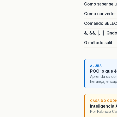
Como saber se 
Como converter i
Comando SELECT 
&, &&, |, ||. Qnd
O método split
ALURA
POO: o que é
Aprenda os con
herança, encap
CASA DO COD
Inteligencia 
Por Fabricio C