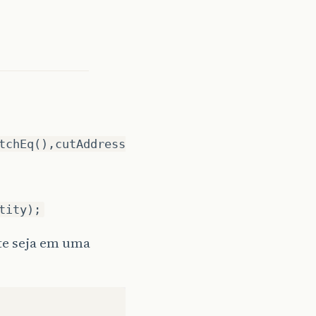
tchEq(),cutAddress
tity);
te seja em uma