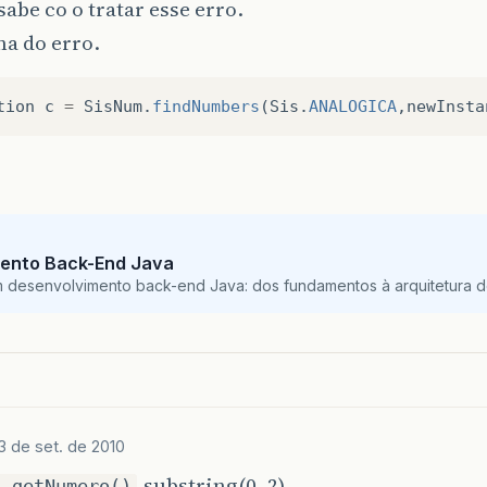
abe co o tratar esse erro.
nha do erro.
tion
c
=
SisNum
.
findNumbers
(
Sis
.
ANALOGICA
,
newInsta
ento Back-End Java
m desenvolvimento back-end Java: dos fundamentos à arquitetura de
3 de set. de 2010
.substring(0, 2)
a.getNumero()