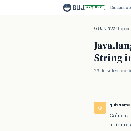
Discussoe
ARQUIVO
GUJ
Java
/
/
Topico
Java.la
String i
23 de setembro d
quissama
Q
Galera.
ajudem 