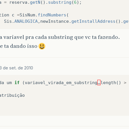
a
=
reserva
.
getN
().
substring
(
6
);
tion
c
=
SisNum
.
findNumbers
(
Sis
.
ANALOGICA
,
newInstance
.
getInstallAddress
().
ge
 variavel pra cada substring que vc ta fazendo.
e ta dando isso
3 de set. de 2010
da
um
if
(
variavel_virada_em_substring
…
length
()
>
atribuição