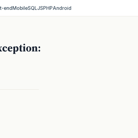
t‑end
Mobile
SQL
JS
PHP
Android
ception: