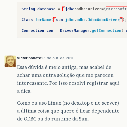
String
database
=
“
jdbc
:
odbc
:
Driver
=
{
Microsoft
Class
.
forName
(
“
sun
.
jdbc
.
odbc
.
JdbcOdbcDriver
”
);
Connection
con
=
DriverManager
.
getConnection
(
victor.bonafe
25 de out. de 2011
Essa dúvida é meio antiga, mas acabei de
achar uma outra solução que me pareceu
interessante. Por isso resolvi registrar aqui
a dica.
Como eu uso Linux (no desktop e no server)
a última coisa que quero é ficar dependente
de ODBC ou do runtime da Sun.