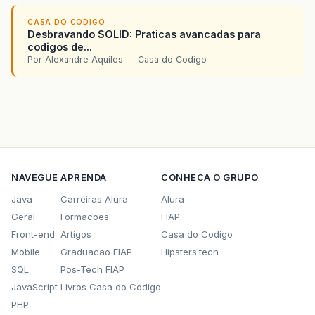
CASA DO CODIGO
Desbravando SOLID: Praticas avancadas para
codigos de...
Por Alexandre Aquiles — Casa do Codigo
NAVEGUE
APRENDA
CONHECA O GRUPO
Java
Carreiras Alura
Alura
Geral
Formacoes
FIAP
Front-end
Artigos
Casa do Codigo
Mobile
Graduacao FIAP
Hipsters.tech
SQL
Pos-Tech FIAP
JavaScript
Livros Casa do Codigo
PHP