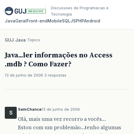
Discussoes de Programacao e
ARQUIVO
Tecnologia
Java
Geral
Front‑end
Mobile
SQL
JS
PHP
Android
GUJ
/
Java
/
Topico
Java...ler informações no Access
.mdb ? Como Fazer?
13 de junho de 2006
3 respostas
SemChance
13 de junho de 2006
S
Olá, mais uma vez recorro a vocês…
Estou com um problemão…tenho algumas