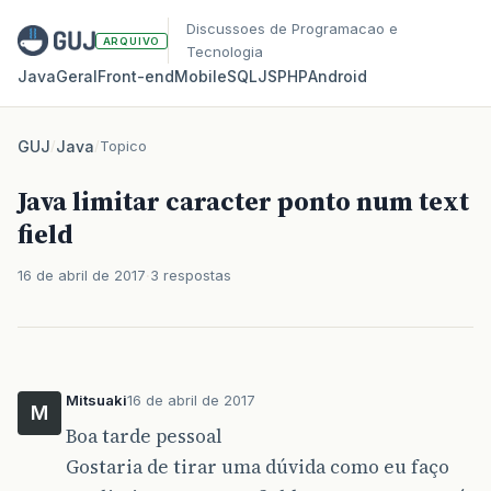
Discussoes de Programacao e
ARQUIVO
Tecnologia
Java
Geral
Front‑end
Mobile
SQL
JS
PHP
Android
GUJ
/
Java
/
Topico
Java limitar caracter ponto num text
field
16 de abril de 2017
3 respostas
Mitsuaki
16 de abril de 2017
M
Boa tarde pessoal
Gostaria de tirar uma dúvida como eu faço