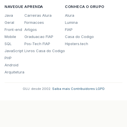
NAVEGUE
APRENDA
CONHECA O GRUPO
Java
Carreiras Alura
Alura
Geral
Formacoes
Lumina
Front-end
Artigos
FIAP
Mobile
Graduacao FIAP
Casa do Codigo
SQL
Pos-Tech FIAP
Hipsters.tech
JavaScript
Livros Casa do Codigo
PHP
Android
Arquitetura
GUJ: desde 2002.
·
Saiba mais
·
Contribuidores
·
LGPD