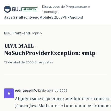
Discussoes de Programacao e
ARQUIVO
Tecnologia
Java
Geral
Front‑end
Mobile
SQL
JS
PHP
Android
GUJ
/
Front-end
/
Topico
JAVA MAIL -
NoSuchProviderException: smtp
12 de abril de 2005
6 respostas
rodrigocolliPJ
12 de abril de 2005
R
Alguém sabe especificar melhor o erro mostra
Já usei Java Mail antes e funcionou perfeitame