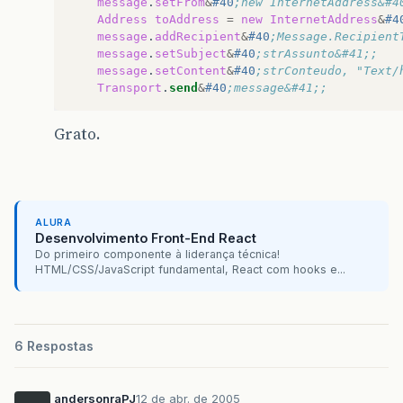
message
.
setFrom
&
#40
;new InternetAddress&#4
Address
toAddress
=
new
InternetAddress
&
#4
message
.
addRecipient
&
#40
;Message.Recipient
message
.
setSubject
&
#40
;strAssunto&#41;;
message
.
setContent
&
#40
;strConteudo, "Text/
Transport
.
send
&
#40
;message&#41;;
Grato.
ALURA
Desenvolvimento Front-End React
Do primeiro componente à liderança técnica!
HTML/CSS/JavaScript fundamental, React com hooks e...
6 Respostas
andersonraPJ
12 de abr. de 2005