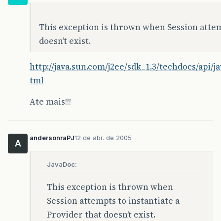
This exception is thrown when Session attemp
doesn’t exist.
http://java.sun.com/j2ee/sdk_1.3/techdocs/api
tml
Ate mais!!!
andersonraPJ
12 de abr. de 2005
A
JavaDoc:
This exception is thrown when
Session attempts to instantiate a
Provider that doesn’t exist.