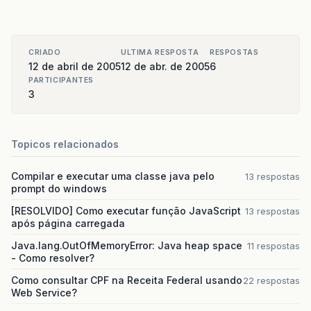
CRIADO
ULTIMA RESPOSTA
RESPOSTAS
12 de abril de 2005
12 de abr. de 2005
6
PARTICIPANTES
3
Topicos relacionados
Compilar e executar uma classe java pelo
13 respostas
prompt do windows
[RESOLVIDO] Como executar função JavaScript
13 respostas
após página carregada
Java.lang.OutOfMemoryError: Java heap space
11 respostas
- Como resolver?
Como consultar CPF na Receita Federal usando
22 respostas
Web Service?