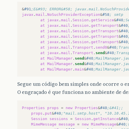
&
#91
;E&#93; ERROR&#58; javax.mail.NoSuchProvid
javax
.
mail
.
NoSuchProviderException
&
#58
; smtp
at
javax
.
mail
.
Session
.
getService
&
#40
;S
at
javax
.
mail
.
Session
.
getTransport
&
#40
at
javax
.
mail
.
Session
.
getTransport
&
#40
at
javax
.
mail
.
Session
.
getTransport
&
#40
at
javax
.
mail
.
Session
.
getTransport
&
#40
at
javax
.
mail
.
Transport
.
send0
&
#40
;Tran
at
javax
.
mail
.
Transport
.
send
&
#40
;Trans
at
MailManager
.
send
&
#40
;MailManager.ja
at
MailManager
.
send
&
#40
;MailManager.ja
at
MailManager
.
main
&
#40
;MailManager.ja
Segue um código bem simples onde ocorre o er
O engraçado é que funciona no ambiente de d
Properties
props
=
new
Properties
&
#40
;&#41;;  
props
.
put
&
#40
;"mail.smtp.host", "10.10.45.
Session
sessions
=
Session
.
getInstance
&
#40
MimeMessage
message
=
new
MimeMessage
&
#40
;