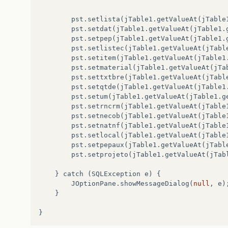
pst.setlista
(
jTable1.getValueAt
(
jTable
pst.setdat
(
jTable1.getValueAt
(
jTable1.
pst.setpep
(
jTable1.getValueAt
(
jTable1.
pst.setlistec
(
jTable1.getValueAt
(
jTabl
pst.setitem
(
jTable1.getValueAt
(
jTable1
pst.setmaterial
(
jTable1.getValueAt
(
jTa
pst.settxtbre
(
jTable1.getValueAt
(
jTabl
pst.setqtde
(
jTable1.getValueAt
(
jTable1
pst.setum
(
jTable1.getValueAt
(
jTable1.g
pst.setrncrm
(
jTable1.getValueAt
(
jTable
pst.setnecob
(
jTable1.getValueAt
(
jTable
pst.setnatnf
(
jTable1.getValueAt
(
jTable
pst.setlocal
(
jTable1.getValueAt
(
jTable
pst.setpepaux
(
jTable1.getValueAt
(
jTabl
pst.setprojeto
(
jTable1.getValueAt
(
jTab
}
catch
(
SQLException
e
)
{
JOptionPane.showMessageDialog
(
null
,
e
)
}
}