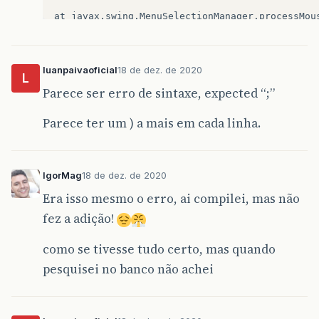
at
javax
.
swing
.
MenuSelectionManager
.
processMou
at
javax
.
swing
.
plaf
.
basic
.
BasicMenuItemUI
$
Hand
luanpaivaoficial
18 de dez. de 2020
at
java
.
awt
.
Component
.
processMouseEvent
(
Compon
L
Parece ser erro de sintaxe, expected “;”
at
javax
.
swing
.
JComponent
.
processMouseEvent
(
JC
Parece ter um ) a mais em cada linha.
at
java
.
awt
.
Component
.
processEvent
(
Component
.
j
at
java
.
awt
.
Container
.
processEvent
(
Container
.
j
IgorMag
18 de dez. de 2020
at
java
.
awt
.
Component
.
dispatchEventImpl
(
Compon
Era isso mesmo o erro, ai compilei, mas não
at
java
.
awt
.
Container
.
dispatchEventImpl
(
Contai
fez a adição!
at
java
.
awt
.
Component
.
dispatchEvent
(
Component
.
como se tivesse tudo certo, mas quando
at
java
.
awt
.
LightweightDispatcher
.
retargetMous
pesquisei no banco não achei
at
java
.
awt
.
LightweightDispatcher
.
processMouse
at
java
.
awt
.
LightweightDispatcher
.
dispatchEven