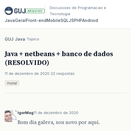
Discussoes de Programacao e
ARQUIVO
Tecnologia
Java
Geral
Front‑end
Mobile
SQL
JS
PHP
Android
GUJ
/
Java
/
Topico
Java + netbeans + banco de dados
(RESOLVIDO)
11 de dezembro de 2020
22 respostas
mysql
IgorMag
11 de dezembro de 2020
Bom dia galera, sou novo por aqui.