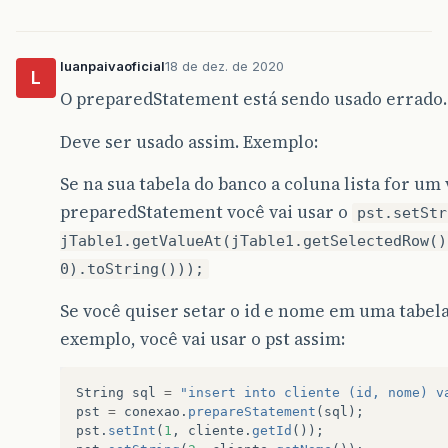
luanpaivaoficial
18 de dez. de 2020
L
O preparedStatement está sendo usado errado.
Deve ser usado assim. Exemplo:
Se na sua tabela do banco a coluna lista for um 
preparedStatement você vai usar o
pst.setStr
jTable1.getValueAt(jTable1.getSelectedRow()
0).toString()));
Se você quiser setar o id e nome em uma tabela
exemplo, você vai usar o pst assim:
String
sql
=
"insert into cliente (id, nome) v
pst
=
conexao
.
prepareStatement
(
sql
);
pst
.
setInt
(
1
,
cliente
.
getId
());