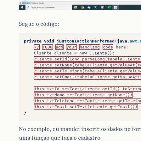
Segue o código:
private
void
jButton1ActionPerformed
(
java
.
awt
.
//
TODO
add
your
handling
code
here
:
Cliente
cliente
=
new
Cliente
();
cliente.setId(Long.parseLong(tabelaCliente
cliente.setNome(tabelaCliente.getValueAt(t
cliente.setTelefone(tabelaCliente.getValue
cliente.setEmail(tabelaCliente.getValueAt(
this.txtId.setText(cliente.getId().toStrin
this.txtNome.setText(cliente.getNome())
;
this.txtTelefone.setText(cliente.getTelefo
this.txtEmail.setText(cliente.getEmail())
;
}
No exemplo, eu mandei inserir os dados no fo
uma função que faça o cadastro.