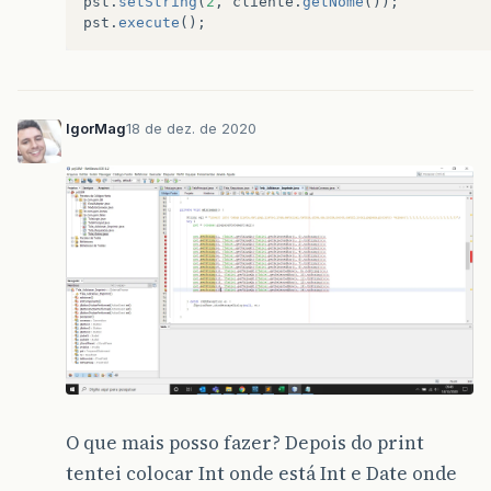
pst
.
setString
(
2
,
cliente
.
getNome
());
pst
.
execute
();
IgorMag
18 de dez. de 2020
O que mais posso fazer? Depois do print
tentei colocar Int onde está Int e Date onde