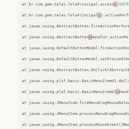
at
br
.
com
.
gem
.
telas
.
TelaPrincipal
.
access
$
200
(
T
at
br
.
com
.
gem
.
telas
.
TelaPrincipal
$
3
.
actionPerf
at
javax
.
swing
.
AbstractButton
.
fireActionPerfor
at
javax
.
swing
.
AbstractButton
$
Handler
.
actionPe
at
javax
.
swing
.
DefaultButtonModel
.
fireActionPe
at
javax
.
swing
.
DefaultButtonModel
.
setPressed
(
D
at
javax
.
swing
.
AbstractButton
.
doClick
(
Abstract
at
javax
.
swing
.
plaf
.
basic
.
BasicMenuItemUI
.
doCl
at
javax
.
swing
.
plaf
.
basic
.
BasicMenuItemUI
$
Hand
at
javax
.
swing
.
JMenuItem
.
fireMenuDragMouseRele
at
javax
.
swing
.
JMenuItem
.
processMenuDragMouseE
at
javax
.
swing
.
JMenuItem
.
processMouseEvent
(
JMe