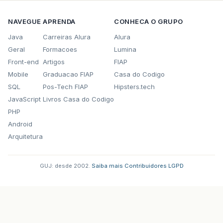
NAVEGUE
APRENDA
CONHECA O GRUPO
Java
Carreiras Alura
Alura
Geral
Formacoes
Lumina
Front-end
Artigos
FIAP
Mobile
Graduacao FIAP
Casa do Codigo
SQL
Pos-Tech FIAP
Hipsters.tech
JavaScript
Livros Casa do Codigo
PHP
Android
Arquitetura
GUJ: desde 2002.
·
Saiba mais
·
Contribuidores
·
LGPD