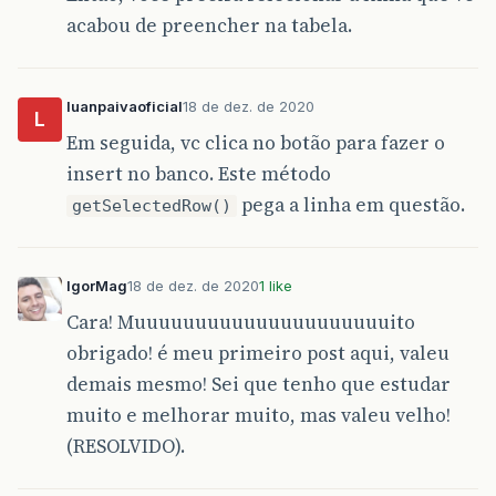
at
java
.
awt
.
EventQueue
$
4
.
run
(
EventQueue
.
java
:
7
acabou de preencher na tabela.
at
java
.
security
.
AccessController
.
doPrivileged
at
java
.
security
.
ProtectionDomain
$
JavaSecurity
luanpaivaoficial
18 de dez. de 2020
L
at
java
.
awt
.
EventQueue
.
dispatchEvent
(
EventQueu
Em seguida, vc clica no botão para fazer o
insert no banco. Este método
at
java
.
awt
.
EventDispatchThread
.
pumpOneEventFo
pega a linha em questão.
getSelectedRow()
at
java
.
awt
.
EventDispatchThread
.
pumpEventsForF
at
java
.
awt
.
EventDispatchThread
.
pumpEventsForH
IgorMag
18 de dez. de 2020
1 like
at
java
.
awt
.
EventDispatchThread
.
pumpEvents
(
Eve
Cara! Muuuuuuuuuuuuuuuuuuuuuito
at
java
.
awt
.
EventDispatchThread
.
pumpEvents
(
Eve
obrigado! é meu primeiro post aqui, valeu
demais mesmo! Sei que tenho que estudar
at
java
.
awt
.
EventDispatchThread
.
run
(
EventDispa
muito e melhorar muito, mas valeu velho!
(RESOLVIDO).