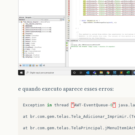
e quando executo aparece esses erros:
Exception
in
thread
“
AWT
-
EventQueue
-
0
”
java
.
la
at
br
.
com
.
gem
.
telas
.
Tela_Adicionar_Imprimir
.(
T
at
br
.
com
.
gem
.
telas
.
TelaPrincipal
.
jMenuItem1Ac