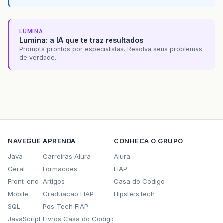
LUMINA
Lumina: a IA que te traz resultados
Prompts prontos por especialistas. Resolva seus problemas
de verdade.
NAVEGUE
APRENDA
CONHECA O GRUPO
Java
Carreiras Alura
Alura
Geral
Formacoes
FIAP
Front-end
Artigos
Casa do Codigo
Mobile
Graduacao FIAP
Hipsters.tech
SQL
Pos-Tech FIAP
JavaScript
Livros Casa do Codigo