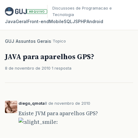
Discussoes de Programacao e
ARQUIVO
Tecnologia
Java
Geral
Front‑end
Mobile
SQL
JS
PHP
Android
GUJ
/
Assuntos Gerais
/
Topico
JAVA para aparelhos GPS?
8 de novembro de 2010
1 resposta
diego_qmota
8 de novembro de 2010
Existe JVM para aparelhos GPS?