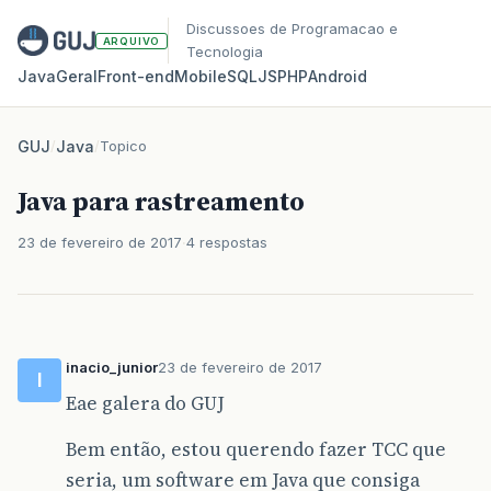
Discussoes de Programacao e
ARQUIVO
Tecnologia
Java
Geral
Front‑end
Mobile
SQL
JS
PHP
Android
GUJ
/
Java
/
Topico
Java para rastreamento
23 de fevereiro de 2017
4 respostas
inacio_junior
23 de fevereiro de 2017
I
Eae galera do GUJ
Bem então, estou querendo fazer TCC que
seria, um software em Java que consiga