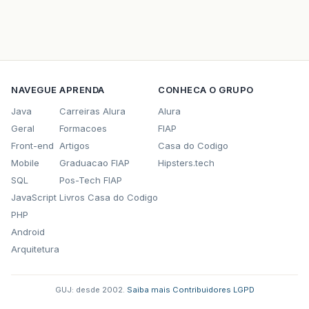
NAVEGUE
APRENDA
CONHECA O GRUPO
Java
Carreiras Alura
Alura
Geral
Formacoes
FIAP
Front-end
Artigos
Casa do Codigo
Mobile
Graduacao FIAP
Hipsters.tech
SQL
Pos-Tech FIAP
JavaScript
Livros Casa do Codigo
PHP
Android
Arquitetura
GUJ: desde 2002.
·
Saiba mais
·
Contribuidores
·
LGPD