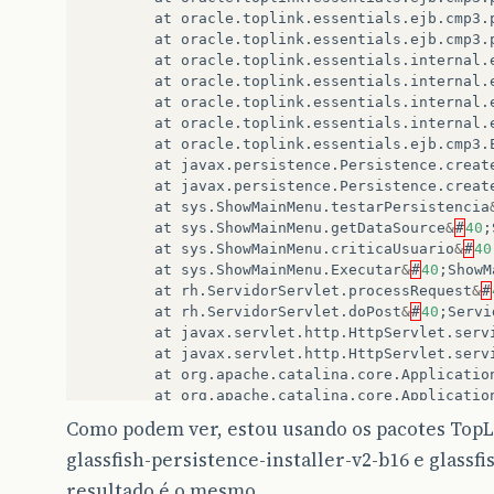
at
oracle
.
toplink
.
essentials
.
ejb
.
cmp3
.
at
oracle
.
toplink
.
essentials
.
ejb
.
cmp3
.
at
oracle
.
toplink
.
essentials
.
internal
.
at
oracle
.
toplink
.
essentials
.
internal
.
at
oracle
.
toplink
.
essentials
.
internal
.
at
oracle
.
toplink
.
essentials
.
internal
.
at
oracle
.
toplink
.
essentials
.
ejb
.
cmp3
.
at
javax
.
persistence
.
Persistence
.
creat
at
javax
.
persistence
.
Persistence
.
creat
at
sys
.
ShowMainMenu
.
testarPersistencia
at
sys
.
ShowMainMenu
.
getDataSource
&
#
40
;
at
sys
.
ShowMainMenu
.
criticaUsuario
&
#
40
at
sys
.
ShowMainMenu
.
Executar
&
#
40
;
ShowM
at
rh
.
ServidorServlet
.
processRequest
&
#
at
rh
.
ServidorServlet
.
doPost
&
#
40
;
Servi
at
javax
.
servlet
.
http
.
HttpServlet
.
serv
at
javax
.
servlet
.
http
.
HttpServlet
.
serv
at
org
.
apache
.
catalina
.
core
.
Applicatio
at
org
.
apache
.
catalina
.
core
.
Applicatio
at
org
.
netbeans
.
modules
.
web
.
monitor
.
se
Como podem ver, estou usando os pacotes TopLin
at
org
.
apache
.
catalina
.
core
.
Applicatio
glassfish-persistence-installer-v2-b16 e glassfi
at
org
.
apache
.
catalina
.
core
.
Applicatio
at
org
.
apache
.
catalina
.
core
.
StandardWr
resultado é o mesmo.