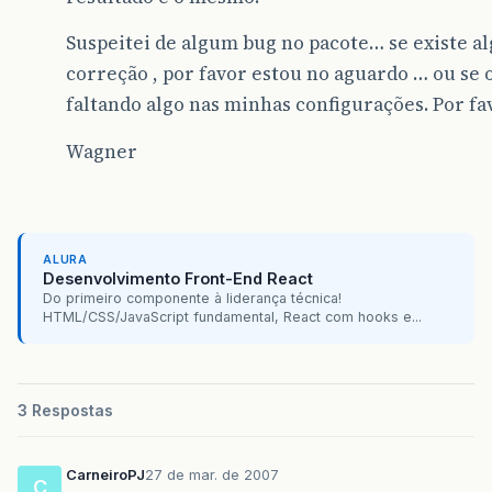
at
org
.
apache
.
catalina
.
core
.
StandardCo
at
org
.
apache
.
catalina
.
core
.
StandardHo
Suspeitei de algum bug no pacote… se existe a
at
org
.
apache
.
catalina
.
valves
.
ErrorRep
at
org
.
apache
.
catalina
.
core
.
StandardEn
correção , por favor estou no aguardo … ou se 
at
org
.
apache
.
catalina
.
connector
.
Coyot
faltando algo nas minhas configurações. Por fa
at
org
.
apache
.
coyote
.
http11
.
Http11Proc
at
org
.
apache
.
coyote
.
http11
.
Http11Base
Wagner
at
org
.
apache
.
tomcat
.
util
.
net
.
PoolTcpE
at
org
.
apache
.
tomcat
.
util
.
net
.
LeaderFo
at
org
.
apache
.
tomcat
.
util
.
threads
.
Thre
at
java
.
lang
.
Thread
.
run
&
#
40
;
Thread
.
jav
ALURA
Desenvolvimento Front-End React
Do primeiro componente à liderança técnica!
HTML/CSS/JavaScript fundamental, React com hooks e...
3 Respostas
CarneiroPJ
27 de mar. de 2007
C