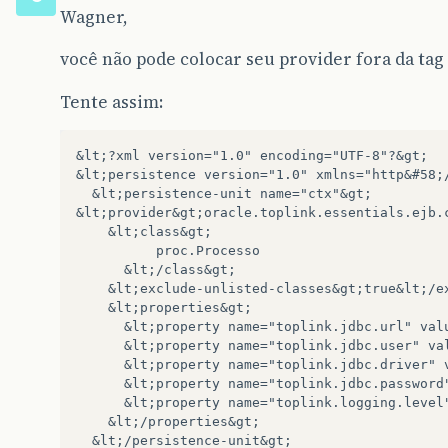
Wagner,
você não pode colocar seu provider fora da tag
Tente assim:
&lt;?xml version="1.0" encoding="UTF-8"?&gt;

&lt;persistence version="1.0" xmlns="http&#58;
  &lt;persistence-unit name="ctx"&gt;

&lt;provider&gt;oracle.toplink.essentials.ejb.
    &lt;class&gt;

          proc.Processo

      &lt;/class&gt;

    &lt;exclude-unlisted-classes&gt;true&lt;/ex
    &lt;properties&gt;

      &lt;property name="toplink.jdbc.url" val
      &lt;property name="toplink.jdbc.user" val
      &lt;property name="toplink.jdbc.driver" v
      &lt;property name="toplink.jdbc.password"
      &lt;property name="toplink.logging.level"
    &lt;/properties&gt;

  &lt;/persistence-unit&gt;
