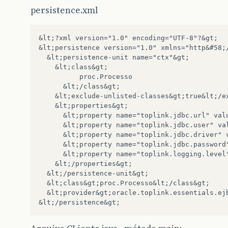
persistence.xml
&lt;?xml version="1.0" encoding="UTF-8"?&gt;

&lt;persistence version="1.0" xmlns="http&#58;
  &lt;persistence-unit name="ctx"&gt;

    &lt;class&gt;

          proc.Processo

      &lt;/class&gt;

    &lt;exclude-unlisted-classes&gt;true&lt;/ex
    &lt;properties&gt;

      &lt;property name="toplink.jdbc.url" val
      &lt;property name="toplink.jdbc.user" val
      &lt;property name="toplink.jdbc.driver" v
      &lt;property name="toplink.jdbc.password"
      &lt;property name="toplink.logging.level"
    &lt;/properties&gt;

  &lt;/persistence-unit&gt;

  &lt;class&gt;proc.Processo&lt;/class&gt;

  &lt;provider&gt;oracle.toplink.essentials.ej