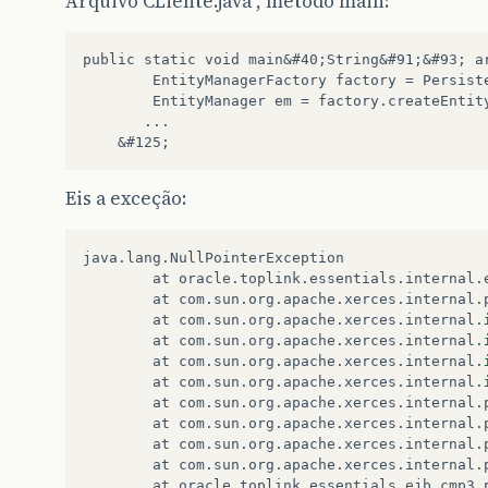
Arquivo CLiente.java , método main:
public static void main&#40;String&#91;&#93; ar
        EntityManagerFactory factory = Persist
        EntityManager em = factory.createEntity
       ...    

Eis a exceção:
java
.
lang
.
NullPointerException
at
oracle
.
toplink
.
essentials
.
internal
.
at
com
.
sun
.
org
.
apache
.
xerces
.
internal
.
at
com
.
sun
.
org
.
apache
.
xerces
.
internal
.
at
com
.
sun
.
org
.
apache
.
xerces
.
internal
.
at
com
.
sun
.
org
.
apache
.
xerces
.
internal
.
at
com
.
sun
.
org
.
apache
.
xerces
.
internal
.
at
com
.
sun
.
org
.
apache
.
xerces
.
internal
.
at
com
.
sun
.
org
.
apache
.
xerces
.
internal
.
at
com
.
sun
.
org
.
apache
.
xerces
.
internal
.
at
com
.
sun
.
org
.
apache
.
xerces
.
internal
.
at
oracle
.
toplink
.
essentials
.
ejb
.
cmp3
.