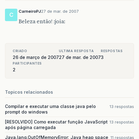
CarneiroPJ
27 de mar. de 2007
C
Beleza então! :joia:
CRIADO
ULTIMA RESPOSTA
RESPOSTAS
26 de março de 2007
27 de mar. de 2007
3
PARTICIPANTES
2
Topicos relacionados
Compilar e executar uma classe java pelo
13 respostas
prompt do windows
[RESOLVIDO] Como executar função JavaScript
13 respostas
após página carregada
Java.lang.OutOfMemoryError: Java heap space
11 respostas