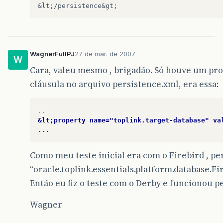
WagnerFullPJ
27 de mar. de 2007
W
Cara, valeu mesmo , brigadão. Só houve um pr
cláusula no arquivo persistence.xml, era essa:
..
&lt;property name="toplink.target-database" va
...
Como meu teste inicial era com o Firebird , pe
“oracle.toplink.essentials.platform.database.F
Então eu fiz o teste com o Derby e funcionou p
Wagner