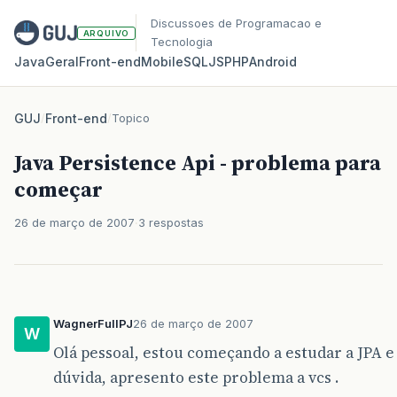
Discussoes de Programacao e
ARQUIVO
Tecnologia
Java
Geral
Front‑end
Mobile
SQL
JS
PHP
Android
GUJ
/
Front-end
/
Topico
Java Persistence Api - problema para
começar
26 de março de 2007
3 respostas
WagnerFullPJ
26 de março de 2007
W
Olá pessoal, estou começando a estudar a JPA
dúvida, apresento este problema a vcs .