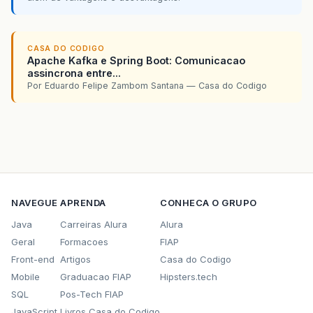
CASA DO CODIGO
Apache Kafka e Spring Boot: Comunicacao
assincrona entre...
Por Eduardo Felipe Zambom Santana — Casa do Codigo
NAVEGUE
APRENDA
CONHECA O GRUPO
Java
Carreiras Alura
Alura
Geral
Formacoes
FIAP
Front-end
Artigos
Casa do Codigo
Mobile
Graduacao FIAP
Hipsters.tech
SQL
Pos-Tech FIAP
JavaScript
Livros Casa do Codigo