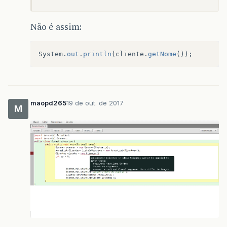
Não é assim:
System
.
out
.
println
(
cliente
.
getNome
());
maopd265
19 de out. de 2017
M