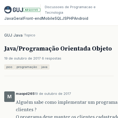
Discussoes de Programacao e
ARQUIVO
Tecnologia
Java
Geral
Front‑end
Mobile
SQL
JS
PHP
Android
GUJ
/
Java
/
Topico
Java/Programação Orientada Objeto
19 de outubro de 2017
6 respostas
poo
programação
java
maopd265
19 de outubro de 2017
M
Alguém sabe como implementar um programa e
clientes ?
O programa deve manter os clientes cadastrado