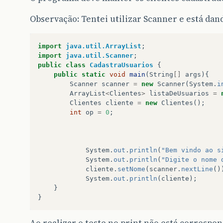
Observação: Tentei utilizar Scanner e está da
import
java.util.ArrayList
;
import
java.util.Scanner
;
public
class
CadastraUsuarios
{
public
static
void
main
(
String
[]
args
){
Scanner
scanner
=
new
Scanner
(
System
.
i
ArrayList
<
Clientes
>
listaDeUsuarios
=
Clientes
cliente
=
new
Clientes
();
int
op
=
0
;
System
.
out
.
println
(
"Bem vindo ao s
System
.
out
.
println
(
"Digite o nome 
cliente
.
setNome
(
scanner
.
nextLine
()
System
.
out
.
println
(
cliente
);
}
}
Ao realizar o teste no print não está corresp