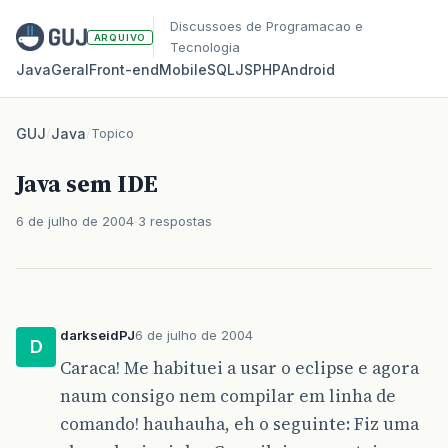
Discussoes de Programacao e
ARQUIVO
Tecnologia
Java
Geral
Front‑end
Mobile
SQL
JS
PHP
Android
GUJ
/
Java
/
Topico
Java sem IDE
6 de julho de 2004
3 respostas
darkseidPJ
6 de julho de 2004
D
Caraca! Me habituei a usar o eclipse e agora
naum consigo nem compilar em linha de
comando! hauhauha, eh o seguinte: Fiz uma