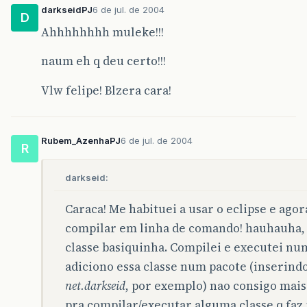
darkseidPJ
6 de jul. de 2004
D
Ahhhhhhhh muleke!!!
naum eh q deu certo!!!
Vlw felipe! Blzera cara!
Rubem_AzenhaPJ
6 de jul. de 2004
R
darkseid:
Caraca! Me habituei a usar o eclipse e ag
compilar em linha de comando! hauhauha, 
classe basiquinha. Compilei e executei nu
adiciono essa classe num pacote (inserin
net.darkseid
, por exemplo) nao consigo mais
pra compilar/executar alguma classe q faz 