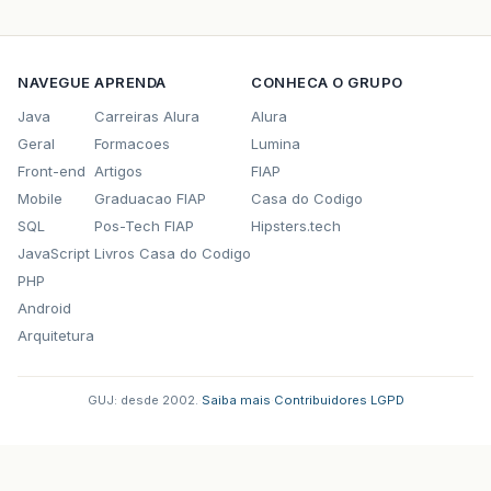
NAVEGUE
APRENDA
CONHECA O GRUPO
Java
Carreiras Alura
Alura
Geral
Formacoes
Lumina
Front-end
Artigos
FIAP
Mobile
Graduacao FIAP
Casa do Codigo
SQL
Pos-Tech FIAP
Hipsters.tech
JavaScript
Livros Casa do Codigo
PHP
Android
Arquitetura
GUJ: desde 2002.
·
Saiba mais
·
Contribuidores
·
LGPD