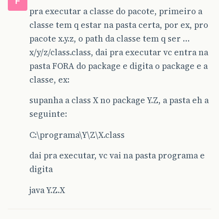
F
pra executar a classe do pacote, primeiro a
classe tem q estar na pasta certa, por ex, pro
pacote x.y.z, o path da classe tem q ser …
x/y/z/class.class, dai pra executar vc entra na
pasta FORA do package e digita o package e a
classe, ex:
supanha a class X no package Y.Z, a pasta eh a
seguinte:
C:\programa\Y\Z\X.class
dai pra executar, vc vai na pasta programa e
digita
java Y.Z.X