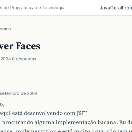
Java
Geral
Fron
s de Programacao e Tecnologia
opico
ver Faces
 2004
0 respostas
 setembro de 2004
o,
aqui está desenvolvendo com JSF?
u procurando alguma implementação bacana. Eu d
rence Implementation e está muito crua, não tem 