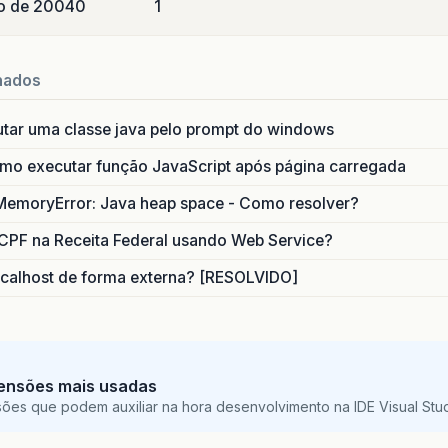
o de 2004
0
1
nados
utar uma classe java pelo prompt do windows
o executar função JavaScript após página carregada
MemoryError: Java heap space - Como resolver?
CPF na Receita Federal usando Web Service?
calhost de forma externa? [RESOLVIDO]
ensões mais usadas
sões que podem auxiliar na hora desenvolvimento na IDE Visual St