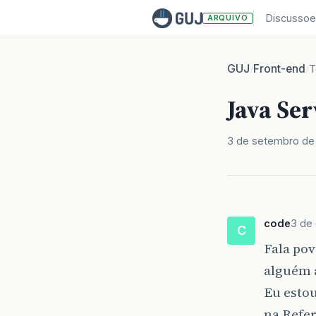
Discussoe
ARQUIVO
GUJ
Front-end
/
/
T
Java Ser
3 de setembro de
code
3 de
C
Fala pov
alguém 
Eu esto
na Refe