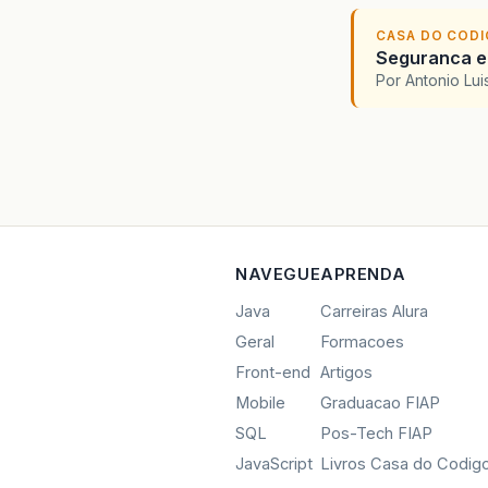
CASA DO COD
Seguranca em
Por Antonio Lu
NAVEGUE
APRENDA
Java
Carreiras Alura
Geral
Formacoes
Front-end
Artigos
Mobile
Graduacao FIAP
SQL
Pos-Tech FIAP
JavaScript
Livros Casa do Codig