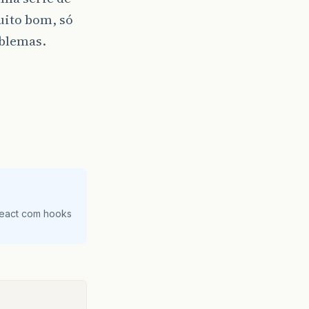
uito bom, só
oblemas.
React com hooks