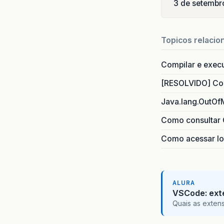
3 de setembr
Topicos relacio
Compilar e exec
[RESOLVIDO] Com
Java.lang.OutOf
Como consultar 
Como acessar lo
ALURA
VSCode: ext
Quais as exten