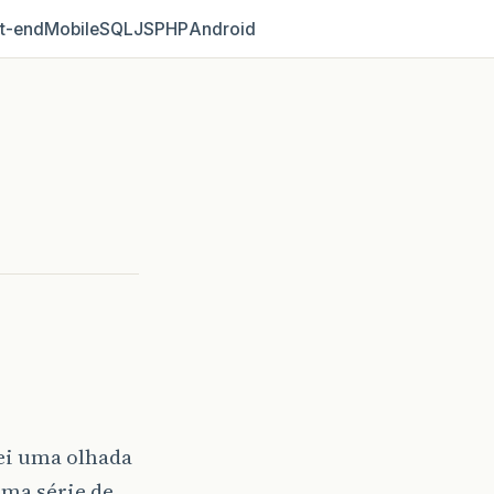
t‑end
Mobile
SQL
JS
PHP
Android
ei uma olhada
uma série de