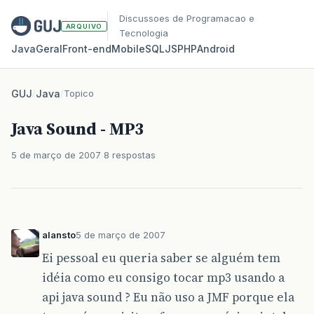
Discussoes de Programacao e
ARQUIVO
Tecnologia
Java
Geral
Front‑end
Mobile
SQL
JS
PHP
Android
GUJ
/
Java
/
Topico
Java Sound - MP3
5 de março de 2007
8 respostas
alansto
5 de março de 2007
Ei pessoal eu queria saber se alguém tem
idéia como eu consigo tocar mp3 usando a
api java sound ? Eu não uso a JMF porque ela