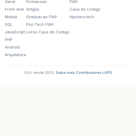
Geral
Formacoes
FIAP
Front-end
Artigos
Casa do Codigo
Mobile
Graduacao FIAP
Hipsters.tech
SQL
Pos-Tech FIAP
JavaScript
Livros Casa do Codigo
PHP
Android
Arquitetura
GUJ: desde 2002.
·
Saiba mais
·
Contribuidores
·
LGPD