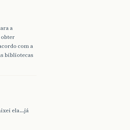
para a
 obter
 acordo com a
as bibliotecas
ixei ela…já