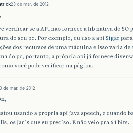
trick
23 de mar. de 2012
,
e verificar se a API não fornece a lib nativa do SO 
ura do seu pc. Por exemplo, eu uso a api
Sigar
para
ções dos recursos de uma máquina e isso varia de
ma do pc, portanto, a própria api já fornece divers
como você pode verificar na página.
3 de mar. de 2012
on,
stou usando a propria api java speech, e quando ba
lls, os jar´s que eu preciso. E não veio pra 64 bits.