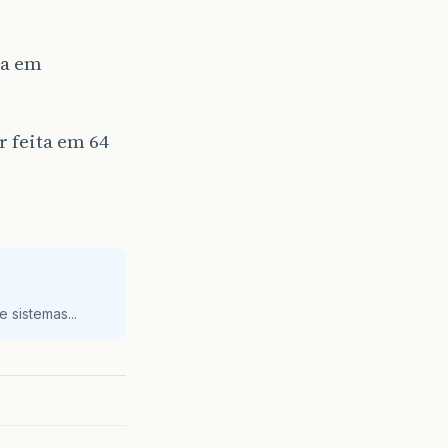
da em
 feita em 64
 sistemas...