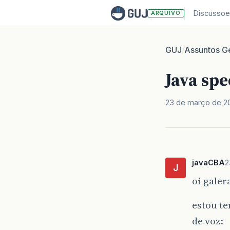
Discussoe
ARQUIVO
GUJ
Assuntos Ge
/
Java spe
23 de março de 2
javaCBA
2
J
oi galer
estou t
de voz: