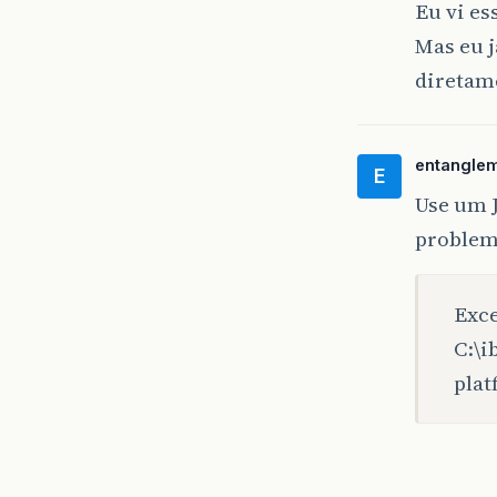
Eu vi es
Mas eu j
diretam
entangle
E
Use um J
problem
Exce
C:\i
pla