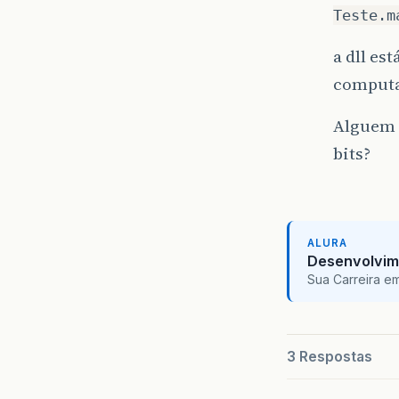
Teste.m
a dll es
computa
Alguem 
bits?
ALURA
Desenvolvim
Sua Carreira e
3 Respostas