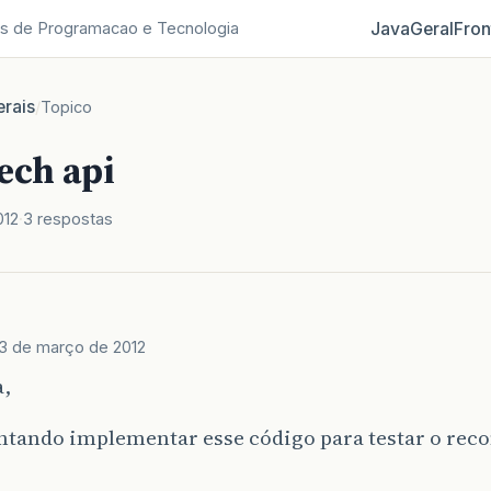
Java
Geral
Fron
s de Programacao e Tecnologia
rais
/
Topico
ech api
012
3 respostas
3 de março de 2012
a,
entando implementar esse código para testar o re