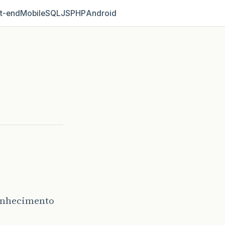
t‑end
Mobile
SQL
JS
PHP
Android
conhecimento