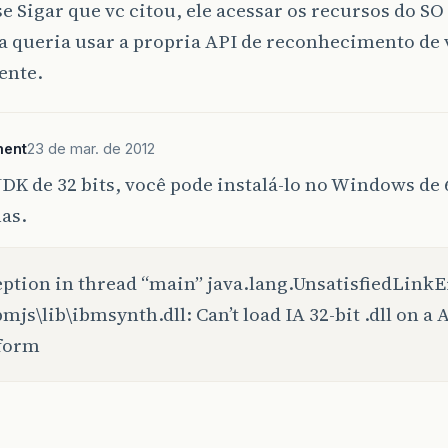
se Sigar que vc citou, ele acessar os recursos do S
a queria usar a propria API de reconhecimento de 
ente.
ment
23 de mar. de 2012
DK de 32 bits, você pode instalá-lo no Windows de 
as.
ption in thread “main” java.lang.UnsatisfiedLinkE
bmjs\lib\ibmsynth.dll: Can’t load IA 32-bit .dll on a
tform