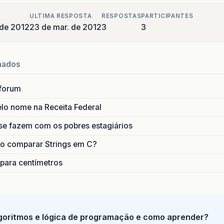
ULTIMA RESPOSTA
RESPOSTAS
PARTICIPANTES
 de 2012
23 de mar. de 2012
3
3
nados
forum
lo nome na Receita Federal
se fazem com os pobres estagiários
o comparar Strings em C?
 para centímetros
goritmos e lógica de programação e como aprender?