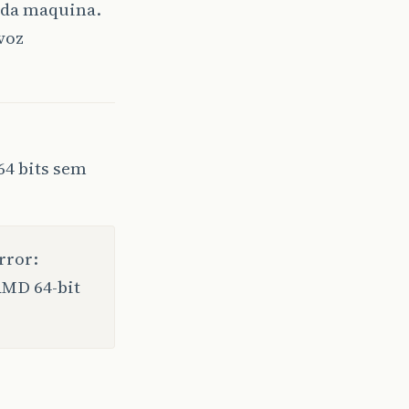
O da maquina.
voz
64 bits sem
rror:
 AMD 64-bit