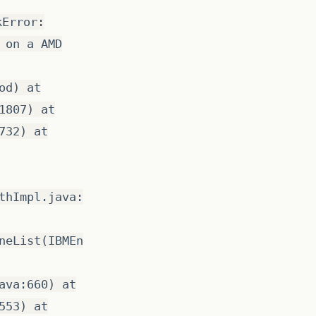
kError:
 on a AMD
od) at
1807) at
732) at
thImpl.java:
neList(IBMEn
ava:660) at
553) at