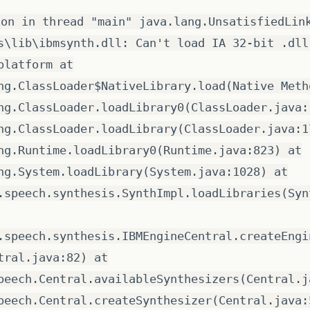
ion in thread "main" java.lang.UnsatisfiedLin
s\lib\ibmsynth.dll: Can't load IA 32-bit .dll
platform at
ng.ClassLoader$NativeLibrary.load(Native Meth
ng.ClassLoader.loadLibrary0(ClassLoader.java:
ng.ClassLoader.loadLibrary(ClassLoader.java:1
ng.Runtime.loadLibrary0(Runtime.java:823) at
ng.System.loadLibrary(System.java:1028) at
.speech.synthesis.SynthImpl.loadLibraries(Syn
.speech.synthesis.IBMEngineCentral.createEngi
tral.java:82) at
peech.Central.availableSynthesizers(Central.j
peech.Central.createSynthesizer(Central.java: