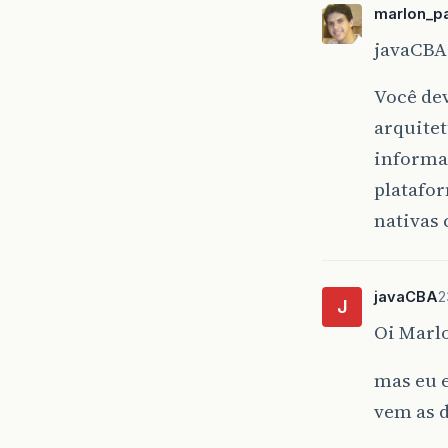
marlon_pa
javaCBA
Você dev
arquitet
informa
platafor
nativas 
javaCBA
2
J
Oi Marl
mas eu e
vem as d