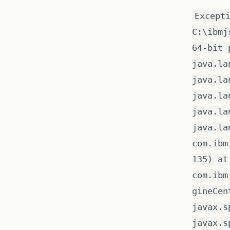
Except
C:\ibmj
64-bit 
java.la
java.la
java.la
java.la
java.la
com.ibm
135) at
com.ibm
gineCen
javax.s
javax.s