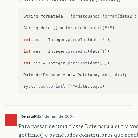
String
formatada
=
formatoBanco
.
format
(
data2
);
String
data
[]
=
formatada
.
split
(
"/"
);
int
ano
=
Integer
.
parseInt
(
data
[
2
]
);
int
mes
=
Integer
.
parseInt
(
data
[
1
]
);
int
dia
=
Integer
.
parseInt
(
data
[
0
]
);
Date
datEstoque
=
new
Date
(
ano
,
mes
,
dia
);
System
.
out
.
println
(
""
+
datEstoque
);
_RenatuPJ
21 de jan. de 2007
_
Para passar de uma classe Date para a outra vo
getTime() e os métodos construtores que rec