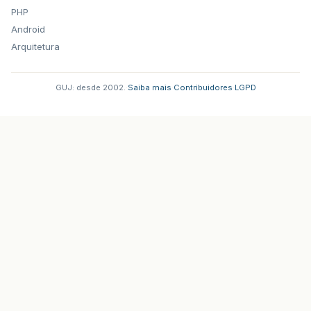
PHP
Android
Arquitetura
GUJ: desde 2002.
·
Saiba mais
·
Contribuidores
·
LGPD