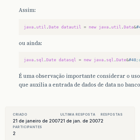
Assim:
java
.
util
.
Date
datautil
=
new
java
.
util
.
Data
&
#
ou ainda:
java
.
sql
.
Date
datasql
=
new
java
.
sql
.
Date
&
#40
;
É uma observação importante considerar o us
que auxilia a entrada de dados de data no banc
CRIADO
ULTIMA RESPOSTA
RESPOSTAS
21 de janeiro de 2007
21 de jan. de 2007
2
PARTICIPANTES
2