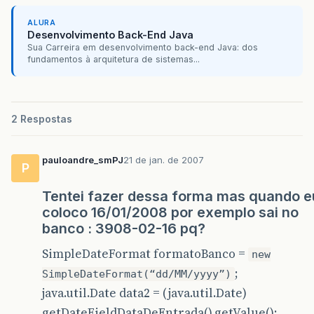
ALURA
Desenvolvimento Back-End Java
Sua Carreira em desenvolvimento back-end Java: dos
fundamentos à arquitetura de sistemas...
2 Respostas
pauloandre_smPJ
21 de jan. de 2007
P
Tentei fazer dessa forma mas quando e
coloco 16/01/2008 por exemplo sai no
banco : 3908-02-16 pq?
SimpleDateFormat formatoBanco =
new
;
SimpleDateFormat(“dd/MM/yyyy”)
java.util.Date data2 = (java.util.Date)
getDateFieldDataDeEntrada().getValue();