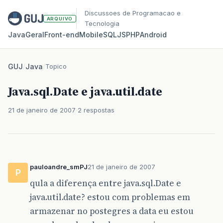
Discussoes de Programacao e
ARQUIVO
Tecnologia
Java
Geral
Front‑end
Mobile
SQL
JS
PHP
Android
GUJ
/
Java
/
Topico
Java.sql.Date e java.util.date
21 de janeiro de 2007
2 respostas
pauloandre_smPJ
21 de janeiro de 2007
P
qula a diferença entre java.sql.Date e
java.util.date? estou com problemas em
armazenar no postegres a data eu estou