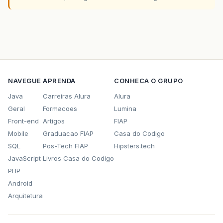
NAVEGUE
APRENDA
CONHECA O GRUPO
Java
Carreiras Alura
Alura
Geral
Formacoes
Lumina
Front-end
Artigos
FIAP
Mobile
Graduacao FIAP
Casa do Codigo
SQL
Pos-Tech FIAP
Hipsters.tech
JavaScript
Livros Casa do Codigo
PHP
Android
Arquitetura