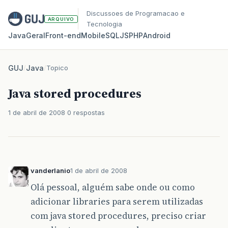
Discussoes de Programacao e
ARQUIVO
Tecnologia
Java
Geral
Front‑end
Mobile
SQL
JS
PHP
Android
GUJ
/
Java
/
Topico
Java stored procedures
1 de abril de 2008
0 respostas
vanderlanio
1 de abril de 2008
Olá pessoal, alguém sabe onde ou como
adicionar libraries para serem utilizadas
com java stored procedures, preciso criar