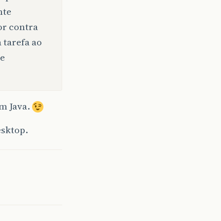
nte
or contra
 tarefa ao
de
em Java.
esktop.