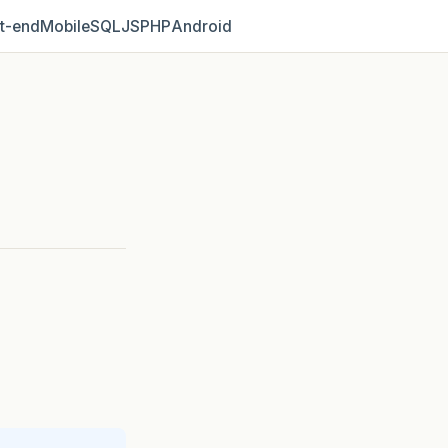
t‑end
Mobile
SQL
JS
PHP
Android