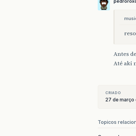
pedrorox
musi
reso
Antes d
Até aki 
CRIADO
27 de março
Topicos relacio