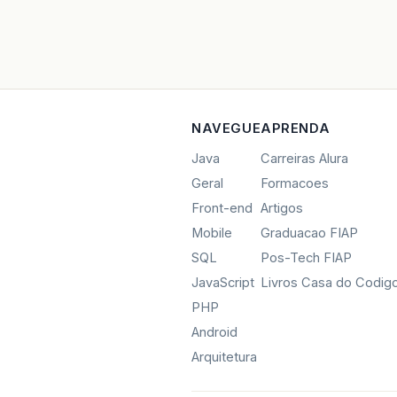
NAVEGUE
APRENDA
Java
Carreiras Alura
Geral
Formacoes
Front-end
Artigos
Mobile
Graduacao FIAP
SQL
Pos-Tech FIAP
JavaScript
Livros Casa do Codig
PHP
Android
Arquitetura