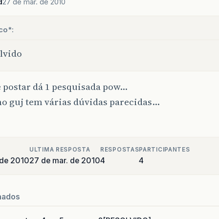
d
27 de mar. de 2010
co*:
lvido
e postar dá 1 pesquisada pow…
no guj tem várias dúvidas parecidas…
ULTIMA RESPOSTA
RESPOSTAS
PARTICIPANTES
 de 2010
27 de mar. de 2010
4
4
nados