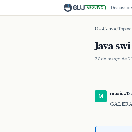
Discussoe
ARQUIVO
GUJ
Java
/
/
Topico
Java sw
27 de março de 2
musico1
2
M
GALERA 