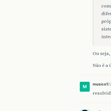
com 
dife
próp
sist
inte
Ou seja,
Não é a 
musico1
2
M
resolvi