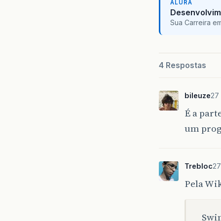
ALURA
Desenvolvim
Sua Carreira e
4 Respostas
bileuze
27
É a part
um prog
Trebloc
27
Pela Wi
Swin