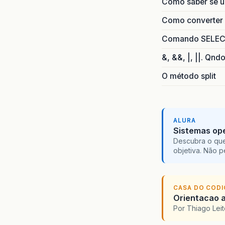
Como saber se 
Como converter i
Comando SELECT 
&, &&, |, ||. Qnd
O método split
ALURA
Sistemas ope
Descubra o que
objetiva. Não 
CASA DO COD
Orientacao a
Por Thiago Lei