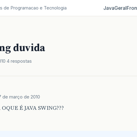
Java
Geral
Fron
s de Programacao e Tecnologia
ing duvida
010
4 respostas
7 de março de 2010
OQUE É JAVA SWING???