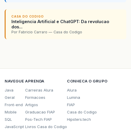
CASA DO CODIGO
Inteligencia Artificial e ChatGPT: Da revolucao
dos...
Por Fabricio Carraro — Casa do Codigo
NAVEGUE
APRENDA
CONHECA O GRUPO
Java
Carreiras Alura
Alura
Geral
Formacoes
Lumina
Front-end
Artigos
FIAP
Mobile
Graduacao FIAP
Casa do Codigo
SQL
Pos-Tech FIAP
Hipsters.tech
JavaScript
Livros Casa do Codigo