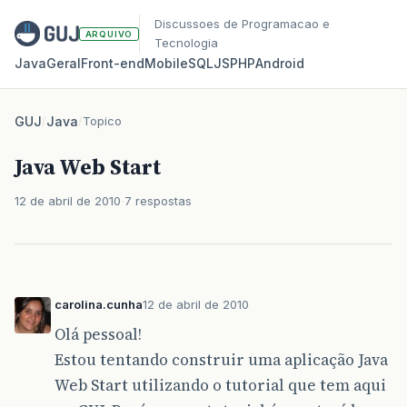
Discussoes de Programacao e
ARQUIVO
Tecnologia
Java
Geral
Front‑end
Mobile
SQL
JS
PHP
Android
GUJ
/
Java
/
Topico
Java Web Start
12 de abril de 2010
7 respostas
carolina.cunha
12 de abril de 2010
Olá pessoal!
Estou tentando construir uma aplicação Java
Web Start utilizando o tutorial que tem aqui