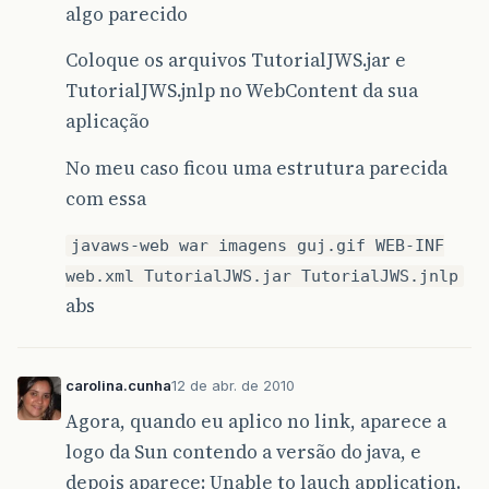
algo parecido
Coloque os arquivos TutorialJWS.jar e
TutorialJWS.jnlp no WebContent da sua
aplicação
No meu caso ficou uma estrutura parecida
com essa
javaws-web war imagens guj.gif WEB-INF
web.xml TutorialJWS.jar TutorialJWS.jnlp
abs
carolina.cunha
12 de abr. de 2010
Agora, quando eu aplico no link, aparece a
logo da Sun contendo a versão do java, e
depois aparece: Unable to lauch application.