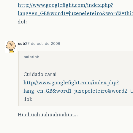
http://www.googlefight.com/index.php?
lang=en_GB&word1=juzepeleteiro&word2=thi
:lol:
esb
27 de out. de 2006
balarini:
Cuidado cara!
http://www.googlefight.com/index.php?
lang=en_GB&word1=juzepeleteiro&word2=t
:lol:
Huahuahuahuahuahua…