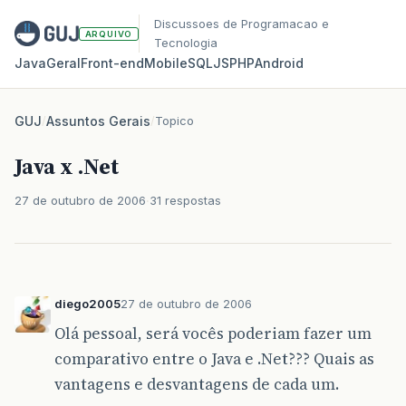
Discussoes de Programacao e
ARQUIVO
Tecnologia
Java
Geral
Front‑end
Mobile
SQL
JS
PHP
Android
GUJ
/
Assuntos Gerais
/
Topico
Java x .Net
27 de outubro de 2006
31 respostas
diego2005
27 de outubro de 2006
Olá pessoal, será vocês poderiam fazer um
comparativo entre o Java e .Net??? Quais as
vantagens e desvantagens de cada um.