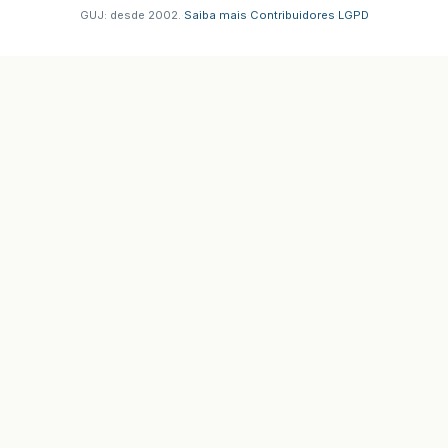
GUJ: desde 2002.
·
Saiba mais
·
Contribuidores
·
LGPD