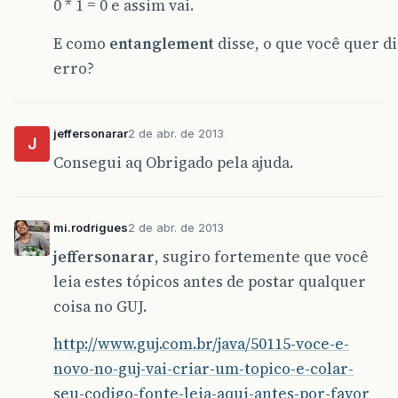
0 * 1 = 0 e assim vai.
E como
entanglement
disse, o que você quer d
erro?
jeffersonarar
2 de abr. de 2013
J
Consegui aq Obrigado pela ajuda.
mi.rodrigues
2 de abr. de 2013
jeffersonarar
, sugiro fortemente que você
leia estes tópicos antes de postar qualquer
coisa no GUJ.
http://www.guj.com.br/java/50115-voce-e-
novo-no-guj-vai-criar-um-topico-e-colar-
seu-codigo-fonte-leia-aqui-antes-por-favor