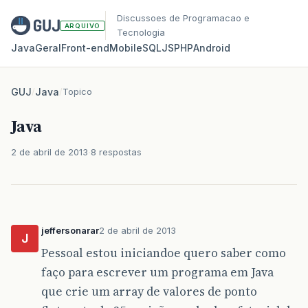
Discussoes de Programacao e
ARQUIVO
Tecnologia
Java
Geral
Front‑end
Mobile
SQL
JS
PHP
Android
GUJ
/
Java
/
Topico
Java
2 de abril de 2013
8 respostas
jeffersonarar
2 de abril de 2013
J
Pessoal estou iniciandoe quero saber como
faço para escrever um programa em Java
que crie um array de valores de ponto