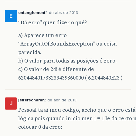
entanglement
2 de abr. de 2013
E
“Dá erro” quer dizer o quê?
a) Aparece um erro
“ArrayOutOfBoundsException” ou coisa
parecida.
b) O valor para todas as posições é zero.
c) O valor de 24! é diferente de
620448401733239439360000 ( 6.2044840E23 )
jeffersonarar
2 de abr. de 2013
J
Pessoal ta ai meu codigo, accho que o erro está
lógica pois quando inicio meu i = 1 le da certo 
colocar 0 da erro;