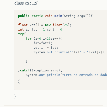
class exe12{
public
static
void
main
(
String
args
[]
){
float
vet
[]
=
new
float
[
25
]
;
int
i
,
fat
=
1
,
cont
=
0
;
try
{
for
(
i
=
0
;
i
<
25
;
i
++
){
fat
=
fat
*
i
;
vet
[
i
]
=
fat
;
System
.
out
.
println
(
""
+
i
+
" - "
+
vet
[
i
]
);
}
}
catch
(
Exception
erro
){
System
.
out
.
println
(
"Erro na entrada de dad
}
}
}