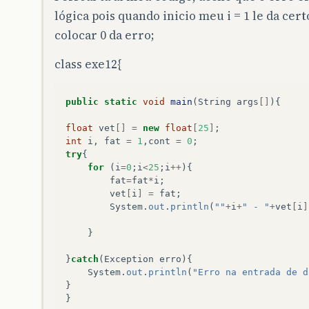
lógica pois quando inicio meu i = 1 le da cert
colocar 0 da erro;
class exe12{
public
static
void
main
(
String
args
[]
){
float
vet
[]
=
new
float
[
25
]
;
int
i
,
fat
=
1
,
cont
=
0
;
try
{
for
(
i
=
0
;
i
<
25
;
i
++
){
fat
=
fat
*
i
;
vet
[
i
]
=
fat
;
System
.
out
.
println
(
""
+
i
+
" - "
+
vet
[
i
]
}
}
catch
(
Exception
erro
){
System
.
out
.
println
(
"Erro na entrada de d
}
}