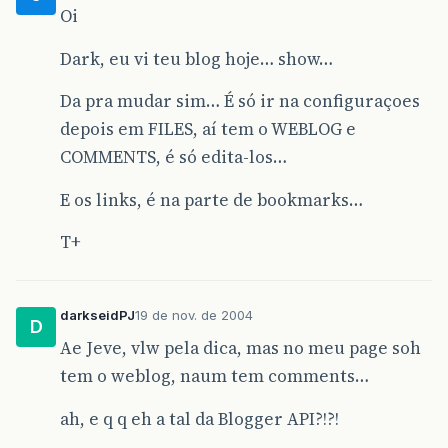
Oi
Dark, eu vi teu blog hoje… show…
Da pra mudar sim… É só ir na configuraçoes
depois em FILES, aí tem o WEBLOG e
COMMENTS, é só edita-los…
E os links, é na parte de bookmarks…
T+
darkseidPJ
19 de nov. de 2004
D
Ae Jeve, vlw pela dica, mas no meu page soh
tem o weblog, naum tem comments…
ah, e q q eh a tal da Blogger API?!?!