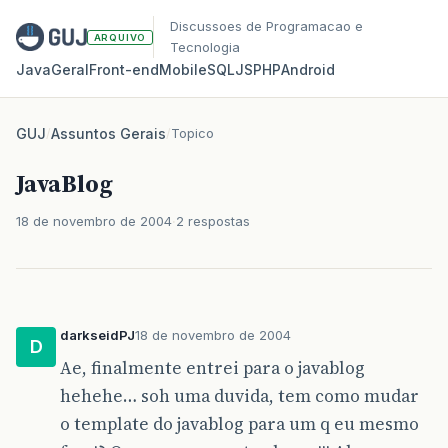
Discussoes de Programacao e
ARQUIVO
Tecnologia
Java
Geral
Front‑end
Mobile
SQL
JS
PHP
Android
GUJ
/
Assuntos Gerais
/
Topico
JavaBlog
18 de novembro de 2004
2 respostas
darkseidPJ
18 de novembro de 2004
D
Ae, finalmente entrei para o javablog
hehehe… soh uma duvida, tem como mudar
o template do javablog para um q eu mesmo