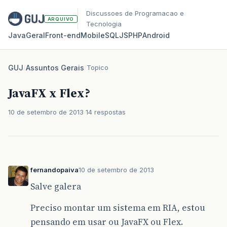
Discussoes de Programacao e
ARQUIVO
Tecnologia
Java
Geral
Front‑end
Mobile
SQL
JS
PHP
Android
GUJ
/
Assuntos Gerais
/
Topico
JavaFX x Flex?
10 de setembro de 2013
14 respostas
fernandopaiva
10 de setembro de 2013
Salve galera
Preciso montar um sistema em RIA, estou
pensando em usar ou JavaFX ou Flex.