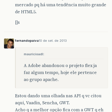
mercado pq há uma tendência muito grande
de HTML5.
[]s
fernandopaiva
10 de set. de 2013
mauricioadl:
A Adobe abandonou o projeto flex ja
faz algum tempo, hoje ele pertence
ao grupo apache.
Estou dando uma olhada nas API q vc citou
aqui, Vaadin, Sencha, GWT.
Acho q a melhor opção fica com a GWT q eh