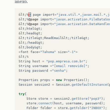
anexo.
&
lt
;
%
@
page
import
=
"java.util.*,javax.mail.*,j
&
lt
;
%
@page
import
=
"javax.activation.FileDataSo
&
lt
;
%
@page
import
=
"javax.activation.DataHandle
&
lt
;
html
&
gt
;
&
lt
;
head
&
gt
;
&
lt
;
title
&
gt
;
ReadEmail
&
lt
;
/
title
&
gt
;
&
lt
;
/
head
&
gt
;
&
lt
;
body
&
gt
;
<
font
face
=
"Tahoma"
size
=
"-1"
>
&
lt
;
%
String
host
=
"pop.empresa.com.br"
;
String
username
=
"[email removido]"
;
String
password
=
"senha"
;
Properties
props
=
new
Properties
();
Session
session2
=
Session
.
getDefaultInstance
(
try
{
Store
store
=
session2
.
getStore
(
"pop3"
);
store
.
connect
(
host
,
username
,
password
);
Folder
folder
=
store
.
getFolder
(
"INBOX"
);