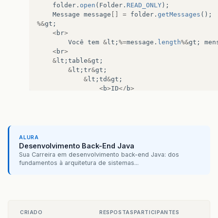
folder
.
open
(
Folder
.
READ_ONLY
);
Message
message
[]
=
folder
.
getMessages
();
%&
gt
;
<
br
>
Você
tem
&
lt
;
%=
message
.
length
%&
gt
;
men
<
br
>
&
lt
;
table
&
gt
;
&
lt
;
tr
&
gt
;
&
lt
;
td
&
gt
;
<
b
>
ID
</
b
>
&
lt
;
/
td
&
gt
;
&
lt
;
td
&
gt
;
<
b
>
De
</
b
>
&
lt
;
/
td
&
gt
;
&
lt
;
td
&
gt
;
ALURA
<
b
>
Assunto
</
b
>
Desenvolvimento Back-End Java
&
lt
;
/
td
&
gt
;
Sua Carreira em desenvolvimento back-end Java: dos
&
lt
;
td
&
gt
;
fundamentos à arquitetura de sistemas...
<
b
>
Tamanho
</
b
>
&
lt
;
/
td
&
gt
;
&
lt
;
td
&
gt
;
<
b
>
Data
</
b
>
&
lt
;
/
td
&
gt
;
CRIADO
RESPOSTAS
PARTICIPANTES
&
lt
;
td
&
gt
;