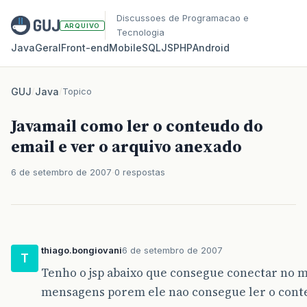
Discussoes de Programacao e
ARQUIVO
Tecnologia
Java
Geral
Front‑end
Mobile
SQL
JS
PHP
Android
GUJ
/
Java
/
Topico
Javamail como ler o conteudo do
email e ver o arquivo anexado
6 de setembro de 2007
0 respostas
thiago.bongiovani
6 de setembro de 2007
T
Tenho o jsp abaixo que consegue conectar no m
mensagens porem ele nao consegue ler o cont