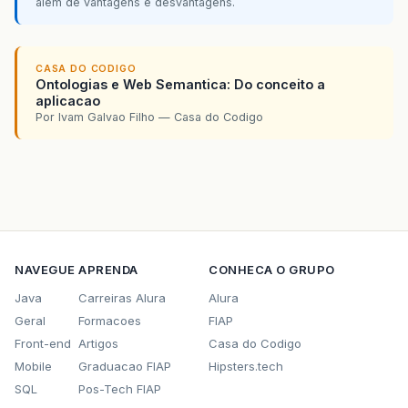
além de vantagens e desvantagens.
</
a
>
&
lt
;
/
td
&
gt
;
&
lt
;
td
&
gt
;
&
lt
;
%=
message
[
i
]
.
getSentDate
()
%&
g
CASA DO CODIGO
&
lt
;
/
td
&
gt
;
Ontologias e Web Semantica: Do conceito a
&
lt
;
td
&
gt
;
aplicacao
&
lt
;
td
&
gt
;
Por Ivam Galvao Filho — Casa do Codigo
&
lt
;
%
%&
gt
;
&
lt
;
/
td
&
gt
;
&
lt
;
/
tr
&
gt
;
&
lt
;
%
}
folder
.
close
(
false
);
store
.
close
();
NAVEGUE
APRENDA
CONHECA O GRUPO
}
catch
(
Exception
ex
){
Java
Carreiras Alura
Alura
out
.
print
(
ex
);
}
Geral
Formacoes
FIAP
%&
gt
;
Front-end
Artigos
Casa do Codigo
&
lt
;
/
table
&
gt
;
Mobile
Graduacao FIAP
Hipsters.tech
</
font
>
&
lt
;
/
body
&
gt
;
SQL
Pos-Tech FIAP
&
lt
;
/
html
&
gt
;