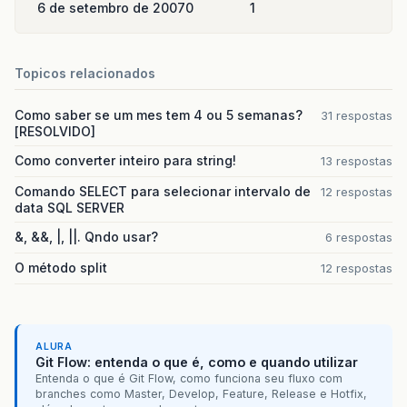
6 de setembro de 2007
0
1
<
b
>
Conteudo
</
b
>
&
lt
;
/
td
&
gt
;
&
lt
;
/
tr
&
gt
;
&
lt
;
%
Topicos relacionados
for
(
int
i
=
0
,
n
=
message
.
length
;
i
&
lt
;
n
%&
gt
;
Como saber se um mes tem 4 ou 5 semanas?
31 respostas
&
lt
;
tr
&
gt
;
[RESOLVIDO]
&
lt
;
td
&
gt
;
&
lt
;
%=
i
+
1
%&
gt
;
:
Como converter inteiro para string!
13 respostas
&
lt
;
/
td
&
gt
;
&
lt
;
td
&
gt
;
Comando SELECT para selecionar intervalo de
12 respostas
data SQL SERVER
<
a
>
&
lt
;
%=
message
[
i
]
.
getFrom
()
&, &&, |, ||. Qndo usar?
6 respostas
</
a
>
&
lt
;
/
td
&
gt
;
O método split
12 respostas
&
lt
;
td
&
gt
;
<
a
>
&
lt
;
%=
message
[
i
]
.
getSubjec
</
a
>
&
lt
;
/
td
&
gt
;
ALURA
Git Flow: entenda o que é, como e quando utilizar
&
lt
;
td
&
gt
;
Entenda o que é Git Flow, como funciona seu fluxo com
<
a
>
branches como Master, Develop, Feature, Release e Hotfix,
&
lt
;
%=
message
[
i
]
.
getSize
()