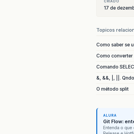
CRIADO
17 de dezem
Topicos relacio
Como saber se 
Como converter i
Comando SELECT 
&, &&, |, ||. Qnd
O método split
ALURA
Git Flow: en
Entenda o que 
Release e Hotf