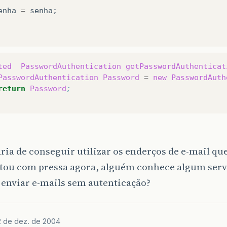
enha
=
senha
;
ted
PasswordAuthentication
getPasswordAuthenticat
PasswordAuthentication
Password
=
new
PasswordAuth
return
Password
;
ria de conseguir utilizar os enderços de e-mail que
tou com pressa agora, alguém conhece algum ser
 enviar e-mails sem autenticação?
2 de dez. de 2004