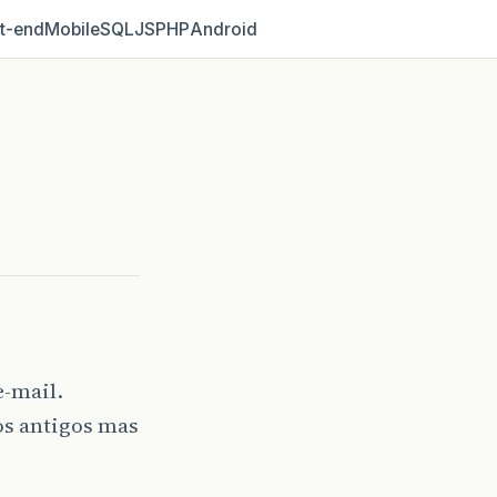
t‑end
Mobile
SQL
JS
PHP
Android
e-mail.
os antigos mas