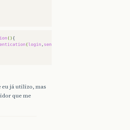
ion
()
entication
(
login
,
senha
)
;
 eu já utilizo, mas
vidor que me