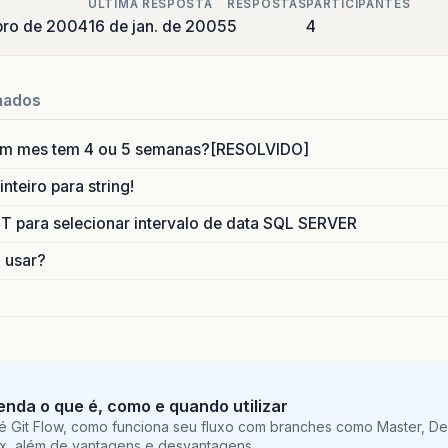
ULTIMA RESPOSTA
RESPOSTAS
PARTICIPANTES
bro de 2004
16 de jan. de 2005
5
4
nados
um mes tem 4 ou 5 semanas?[RESOLVIDO]
nteiro para string!
para selecionar intervalo de data SQL SERVER
o usar?
tenda o que é, como e quando utilizar
é Git Flow, como funciona seu fluxo com branches como Master, De
ix, além de vantagens e desvantagens.