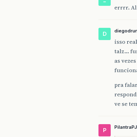
errrr. 
diegodru
D
isso rea
talz… fu
as veze
funciona
pra fala
respond
ve se t
PilantraPJ
P