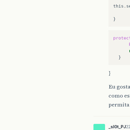
this
.
s
}
protec
}
Eu gosta
como es
permita
_sl0t_PJ
2
_