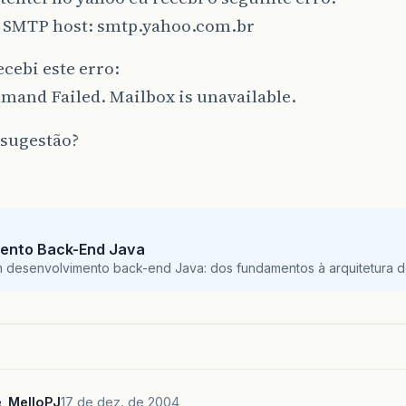
SMTP host: smtp.yahoo.com.br
ecebi este erro:
mand Failed. Mailbox is unavailable.
sugestão?
ento Back-End Java
m desenvolvimento back-end Java: dos fundamentos à arquitetura de
e_MelloPJ
17 de dez. de 2004