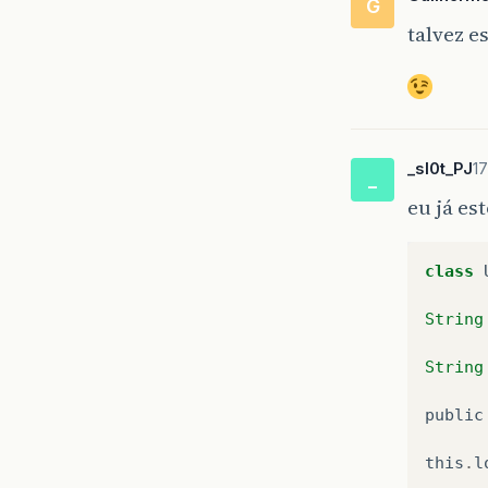
G
talvez e
_sl0t_PJ
1
_
eu já es
class
String
String
public
this
.
l