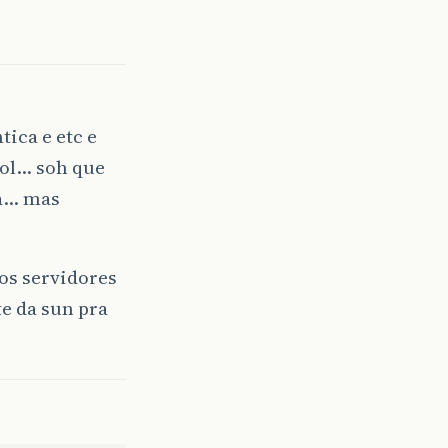
ica e etc e
bol… soh que
ia… mas
os servidores
e da sun pra