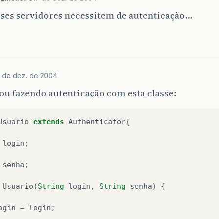
sses servidores necessitem de autenticação…
7 de dez. de 2004
tou fazendo autenticação com esta classe:
Usuario
extends
Authenticator
{
login
;
senha
;
Usuario
(
String
login
,
String
senha
)
{
ogin
=
login
;