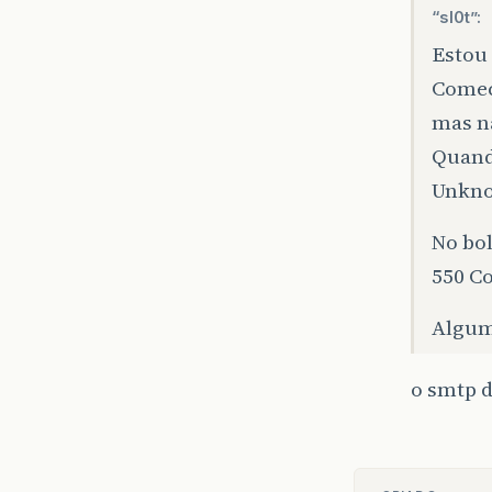
“
sl0t
”:
Estou 
Comec
mas n
Quando
Unkno
No bol
550 C
Algum
o smtp d