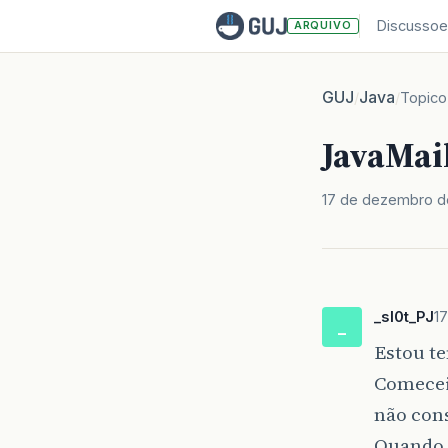
Discussoe
ARQUIVO
GUJ
Java
/
/
Topico
JavaMail
17 de dezembro d
_sl0t_PJ
1
_
Estou te
Comecei
não cons
Quando t