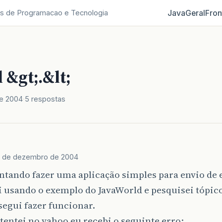
Java
Geral
Fron
s de Programacao e Tecnologia
 &gt;.&lt;
e 2004
5 respostas
7 de dezembro de 2004
ntando fazer uma aplicação simples para envio de 
 usando o exemplo do JavaWorld e pesquisei tópic
egui fazer funcionar.
entei no yahoo eu recebi o seguinte erro: