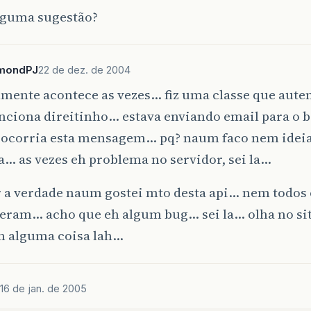
Alguma sugestão?
mondPJ
22 de dez. de 2004
lmente acontece as vezes… fiz uma classe que autent
nciona direitinho… estava enviando email para o 
s ocorria esta mensagem… pq? naum faco nem ide
… as vezes eh problema no servidor, sei la…
r a verdade naum gostei mto desta api… nem todos 
eram… acho que eh algum bug… sei la… olha no sit
em alguma coisa lah…
16 de jan. de 2005